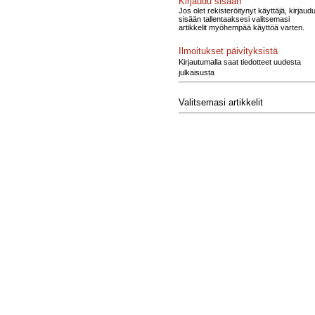
Kirjaudu sisään
Jos olet rekisteröitynyt käyttäjä, kirjaud
sisään tallentaaksesi valitsemasi
artikkelit myöhempää käyttöä varten.
Ilmoitukset päivityksistä
Kirjautumalla saat tiedotteet uudesta
julkaisusta
Valitsemasi artikkelit