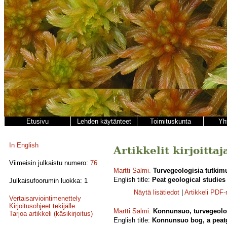
Etusivu
Lehden käytänteet
Toimituskunta
Yh
In English
Artikkelit kirjoitta
Viimeisin julkaistu numero:
76
Martti Salmi
.
Turvegeologisia tutkim
English title:
Peat geological studies
Julkaisufoorumin luokka: 1
Näytä lisätiedot
|
Artikkeli PDF
Vertaisarviointimenettely
Kirjoitusohjeet tekijälle
Martti Salmi
.
Konnunsuo, turvegeolo
Tarjoa artikkeli (käsikirjoitus)
English title:
Konnunsuo bog, a peatg