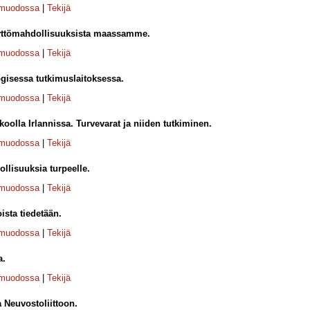
-muodossa
|
Tekijä
äyttömahdollisuuksista maassamme.
-muodossa
|
Tekijä
gisessa tutkimuslaitoksessa.
-muodossa
|
Tekijä
olla Irlannissa. Turvevarat ja niiden tutkiminen.
-muodossa
|
Tekijä
llisuuksia turpeelle.
-muodossa
|
Tekijä
sta tiedetään.
-muodossa
|
Tekijä
a.
-muodossa
|
Tekijä
Neuvostoliittoon.