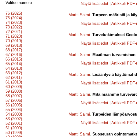
Valitse numero:
Näytä lisätiedot
|
Artikkeli PDF
76 (2025)
Martti Salmi
.
Turpeen määristä ja k
75 (2024)
74 (2023)
Näytä lisätiedot
|
Artikkeli PDF
73 (2022)
72 (2021)
Martti Salmi
.
Turvetutkimukset Geolo
71 (2020)
70 (2019)
Näytä lisätiedot
|
Artikkeli PDF
69 (2018)
68 (2017)
67 (2016)
Martti Salmi
.
Maailman turvemiehen ko
66 (2015)
Näytä lisätiedot
|
Artikkeli PDF
65 (2014)
64 (2013)
63 (2012)
Martti Salmi
.
Lisääntyviä käyttömahdo
62 (2011)
61 (2010)
Näytä lisätiedot
|
Artikkeli PDF
60 (2009)
59 (2008)
Martti Salmi
.
Mitä maamme turvevaroi
58 (2007)
57 (2006)
Näytä lisätiedot
|
Artikkeli PDF
56 (2005)
55 (2004)
54 (2003)
Martti Salmi
.
Turpeiden lämpöarvost
53 (2002)
Näytä lisätiedot
|
Artikkeli PDF
52 (2001)
51 (2000)
50 (1999)
Martti Salmi
.
Suoseuran opintomatka 