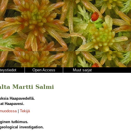
teystiedot
Open Access
Muut sarjat
jalta Martti Salmi
uksia Haapavedellä.
 at Haapavesi.
-muodossa
|
Tekijä
ginen tutkimus.
eological investigation.