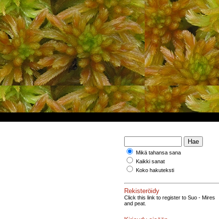
Mikä tahansa sana
Kaikki sanat
Koko hakuteksti
Rekisteröidy
Click this link to register to Suo - Mires
and peat.