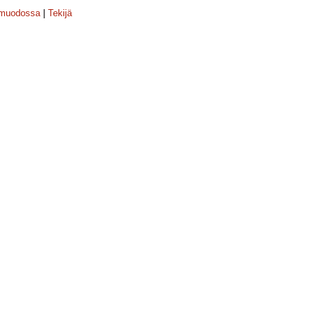
-muodossa
|
Tekijä