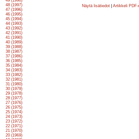
49 (1998)
48 (1997)
Näytä lisätiedot
|
Artikkeli PDF
47 (1996)
46 (1995)
45 (1994)
44 (1993)
43 (1992)
42 (1991)
41 (1990)
40 (1989)
39 (1988)
38 (1987)
37 (1986)
36 (1985)
35 (1984)
34 (1983)
33 (1982)
32 (1981)
31 (1980)
30 (1979)
29 (1978)
28 (1977)
27 (1976)
26 (1975)
25 (1974)
24 (1973)
23 (1972)
22 (1971)
21 (1970)
20 (1969)