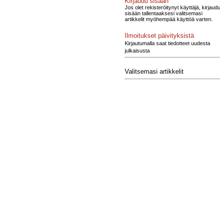
Kirjaudu sisään
Jos olet rekisteröitynyt käyttäjä, kirjaud
sisään tallentaaksesi valitsemasi
artikkelit myöhempää käyttöä varten.
Ilmoitukset päivityksistä
Kirjautumalla saat tiedotteet uudesta
julkaisusta
Valitsemasi artikkelit