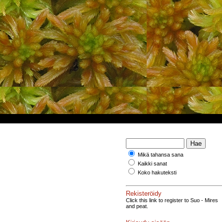
Mikä tahansa sana
Kaikki sanat
Koko hakuteksti
Rekisteröidy
Click this link to register to Suo - Mires
and peat.