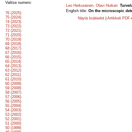
Valitse numero:
Leo Heikurainen
,
Olavi Huikari
.
Turvel
English title:
On the microscopic dete
76 (2025)
75 (2024)
Näytä lisätiedot
|
Artikkeli PDF
74 (2023)
73 (2022)
72 (2021)
71 (2020)
70 (2019)
69 (2018)
68 (2017)
67 (2016)
66 (2015)
65 (2014)
64 (2013)
63 (2012)
62 (2011)
61 (2010)
60 (2009)
59 (2008)
58 (2007)
57 (2006)
56 (2005)
55 (2004)
54 (2003)
53 (2002)
52 (2001)
51 (2000)
50 (1999)