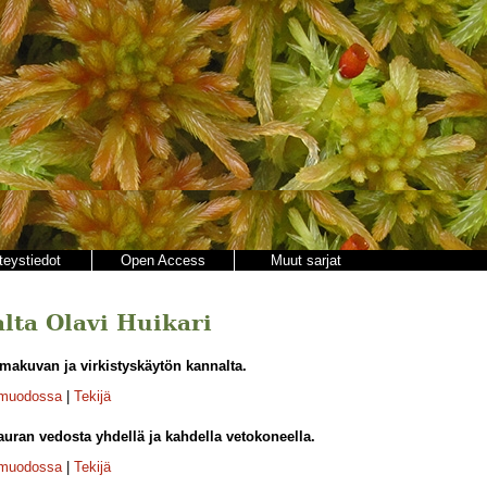
teystiedot
Open Access
Muut sarjat
jalta Olavi Huikari
makuvan ja virkistyskäytön kannalta.
-muodossa
|
Tekijä
uran vedosta yhdellä ja kahdella vetokoneella.
-muodossa
|
Tekijä