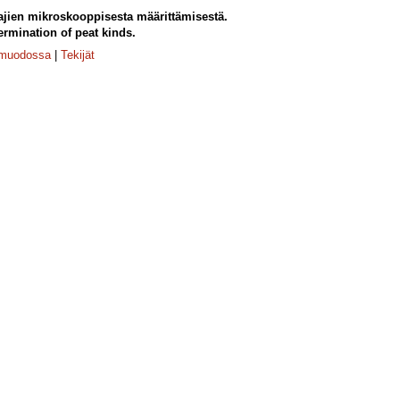
ajien mikroskooppisesta määrittämisestä.
rmination of peat kinds.
-muodossa
|
Tekijät