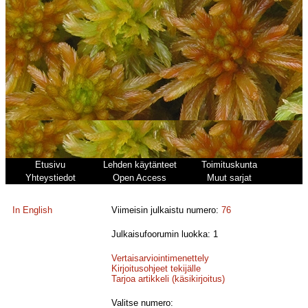
Etusivu
Lehden käytänteet
Toimituskunta
Yhteystiedot
Open Access
Muut sarjat
In English
Viimeisin julkaistu numero:
76
Julkaisufoorumin luokka: 1
Vertaisarviointimenettely
Kirjoitusohjeet tekijälle
Tarjoa artikkeli (käsikirjoitus)
Valitse numero: