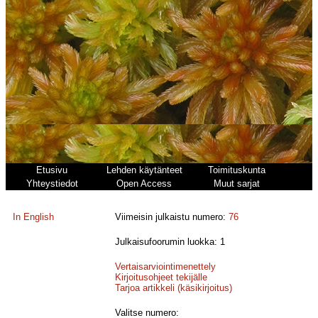
Etusivu
Lehden käytänteet
Toimituskunta
Yhteystiedot
Open Access
Muut sarjat
In English
Viimeisin julkaistu numero:
76
Julkaisufoorumin luokka: 1
Vertaisarviointimenettely
Kirjoitusohjeet tekijälle
Tarjoa artikkeli (käsikirjoitus)
Valitse numero: