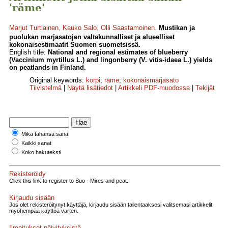
'räme'
Marjut Turtiainen
,
Kauko Salo
,
Olli Saastamoinen
.
Mustikan ja
puolukan marjasatojen valtakunnalliset ja alueelliset
kokonaisestimaatit Suomen suometsissä.
English title:
National and regional estimates of blueberry
(Vaccinium myrtillus L.) and lingonberry (V. vitis-idaea L.) yields
on peatlands in Finland.
Original keywords:
korpi
;
räme
;
kokonaismarjasato
Tiivistelmä
|
Näytä lisätiedot
|
Artikkeli PDF-muodossa
|
Tekijät
Mikä tahansa sana
Kaikki sanat
Koko hakuteksti
Rekisteröidy
Click this link to register to Suo - Mires and peat.
Kirjaudu sisään
Jos olet rekisteröitynyt käyttäjä, kirjaudu sisään tallentaaksesi valitsemasi artikkelit
myöhempää käyttöä varten.
Ilmoitukset päivityksistä