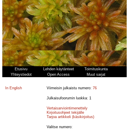
Etusivu
Lehden käytänteet
Toimituskunta
Yhteystiedot
Open Access
Muut sarjat
In English
Viimeisin julkaistu numero:
76
Julkaisufoorumin luokka: 1
Vertaisarviointimenettely
Kirjoitusohjeet tekijälle
Tarjoa artikkeli (käsikirjoitus)
Valitse numero: