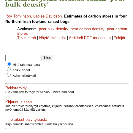
bulk density'
Roy Tomlinson
,
Laoise Davidson
.
Estimates of carbon stores in four
Northern Irish lowland raised bogs.
Avainsanat:
peat bulk density
;
peat carbon density
;
peat carbon
stores
Tiivistelmä
|
Näytä lisätiedot
|
Artikkeli PDF-muodossa
|
Tekijät
Mikä tahansa sana
Kaikki sanat
Koko hakuteksti
Rekisteröidy
Click this link to register to Suo - Mires and peat.
Kirjaudu sisään
Jos olet rekisteröitynyt käyttäjä, kirjaudu sisään tallentaaksesi valitsemasi artikkelit
myöhempää käyttöä varten.
Ilmoitukset päivityksistä
Kirjautumalla saat tiedotteet uudesta julkaisusta