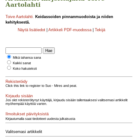
Aartolahti
Toive Aartolahti
.
Keidassoiden pinnanmuodoista ja niiden
kehityksestä.
Näytä lisätiedot
|
Artikkeli PDF-muodossa
|
Tekijä
Mikä tahansa sana
Kaikki sanat
Koko hakuteksti
Rekisteröidy
Click this link to register to Suo - Mires and peat.
Kirjaudu sisään
Jos olet rekisteröitynyt käyttäjä, kirjaudu sisään tallentaaksesi valitsemasi artikkelit
myöhempää käyttöä varten.
Ilmoitukset päivityksistä
Kirjautumalla saat tiedotteet uudesta julkaisusta
Valitsemasi artikkelit