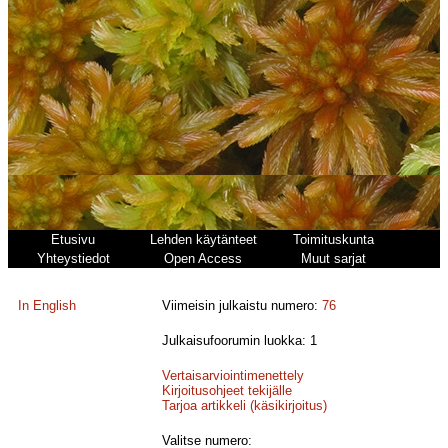
Etusivu
Lehden käytänteet
Toimituskunta
Yhteystiedot
Open Access
Muut sarjat
In English
Viimeisin julkaistu numero:
76
Julkaisufoorumin luokka: 1
Vertaisarviointimenettely
Kirjoitusohjeet tekijälle
Tarjoa artikkeli (käsikirjoitus)
Valitse numero: