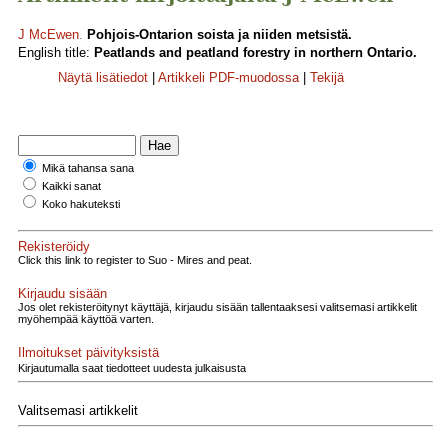
J McEwen
.
Pohjois-Ontarion soista ja niiden metsistä.
English title:
Peatlands and peatland forestry in northern Ontario.
Näytä lisätiedot
|
Artikkeli PDF-muodossa
|
Tekijä
Mikä tahansa sana
Kaikki sanat
Koko hakuteksti
Rekisteröidy
Click this link to register to Suo - Mires and peat.
Kirjaudu sisään
Jos olet rekisteröitynyt käyttäjä, kirjaudu sisään tallentaaksesi valitsemasi artikkelit
myöhempää käyttöä varten.
Ilmoitukset päivityksistä
Kirjautumalla saat tiedotteet uudesta julkaisusta
Valitsemasi artikkelit