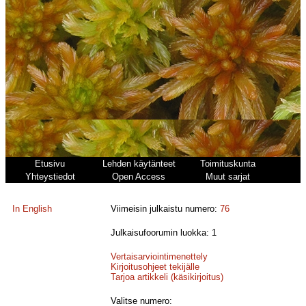
Etusivu
Lehden käytänteet
Toimituskunta
Yhteystiedot
Open Access
Muut sarjat
In English
Viimeisin julkaistu numero:
76
Julkaisufoorumin luokka: 1
Vertaisarviointimenettely
Kirjoitusohjeet tekijälle
Tarjoa artikkeli (käsikirjoitus)
Valitse numero: