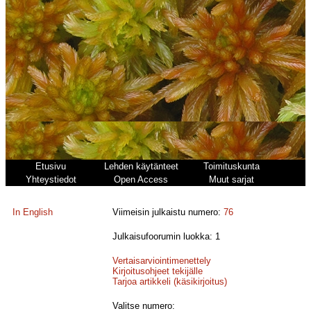
Etusivu
Lehden käytänteet
Toimituskunta
Yhteystiedot
Open Access
Muut sarjat
In English
Viimeisin julkaistu numero:
76
Julkaisufoorumin luokka: 1
Vertaisarviointimenettely
Kirjoitusohjeet tekijälle
Tarjoa artikkeli (käsikirjoitus)
Valitse numero: