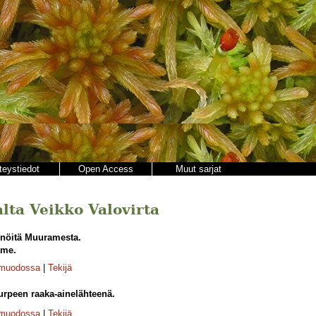
teystiedot
Open Access
Muut sarjat
jalta Veikko Valovirta
inöitä Muuramesta.
ame.
-muodossa
|
Tekijä
urpeen raaka-ainelähteenä.
-muodossa
|
Tekijä