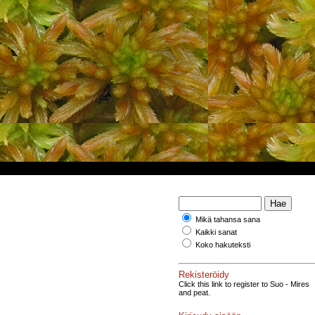
Mikä tahansa sana
Kaikki sanat
Koko hakuteksti
Rekisteröidy
Click this link to register to Suo - Mires
and peat.