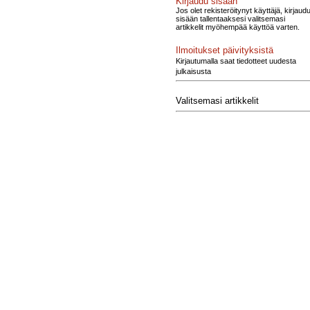
Kirjaudu sisään
Jos olet rekisteröitynyt käyttäjä, kirjaud
sisään tallentaaksesi valitsemasi
artikkelit myöhempää käyttöä varten.
Ilmoitukset päivityksistä
Kirjautumalla saat tiedotteet uudesta
julkaisusta
Valitsemasi artikkelit