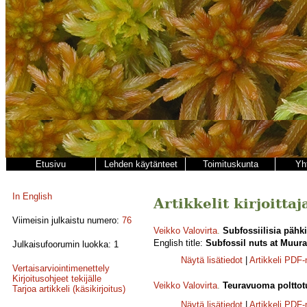
Etusivu
Lehden käytänteet
Toimituskunta
Yh
In English
Artikkelit kirjoitta
Viimeisin julkaistu numero:
76
Veikko Valovirta
.
Subfossiilisia pähk
English title:
Subfossil nuts at Muur
Julkaisufoorumin luokka: 1
Näytä lisätiedot
|
Artikkeli PDF
Vertaisarviointimenettely
Kirjoitusohjeet tekijälle
Veikko Valovirta
.
Teuravuoma polttot
Tarjoa artikkeli (käsikirjoitus)
Näytä lisätiedot
|
Artikkeli PDF