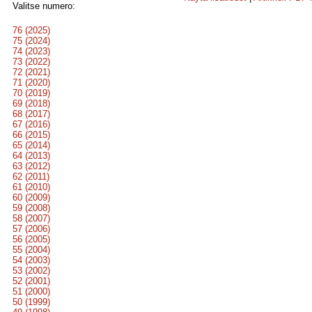
Valitse numero:
76 (2025)
75 (2024)
74 (2023)
73 (2022)
72 (2021)
71 (2020)
70 (2019)
69 (2018)
68 (2017)
67 (2016)
66 (2015)
65 (2014)
64 (2013)
63 (2012)
62 (2011)
61 (2010)
60 (2009)
59 (2008)
58 (2007)
57 (2006)
56 (2005)
55 (2004)
54 (2003)
53 (2002)
52 (2001)
51 (2000)
50 (1999)