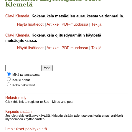
Klemelä
Olavi Klemelä
.
Kokemuksia metsäojien aurauksesta valtionmailla.
Näytä lisätiedot
|
Artikkeli PDF-muodossa
|
Tekijä
Olavi Klemelä
.
Kokemuksia ojitusdynamiitin käytöstä
metsäojituksissa.
Näytä lisätiedot
|
Artikkeli PDF-muodossa
|
Tekijä
Mikä tahansa sana
Kaikki sanat
Koko hakuteksti
Rekisteröidy
Click this link to register to Suo - Mires and peat.
Kirjaudu sisään
Jos olet rekisteröitynyt käyttäjä, kirjaudu sisään tallentaaksesi valitsemasi artikkelit
myöhempää käyttöä varten.
Ilmoitukset päivityksistä