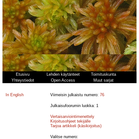
Etusivu
Lehden käytänteet
Toimituskunta
Yhteystiedot
Open Access
Muut sarjat
In English
Viimeisin julkaistu numero:
76
Julkaisufoorumin luokka: 1
Vertaisarviointimenettely
Kirjoitusohjeet tekijälle
Tarjoa artikkeli (käsikirjoitus)
Valitse numero: