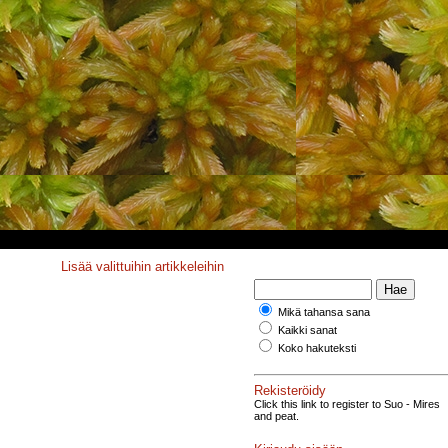
Lisää valittuihin artikkeleihin
Mikä tahansa sana
Kaikki sanat
Koko hakuteksti
Rekisteröidy
Click this link to register to Suo - Mires
and peat.