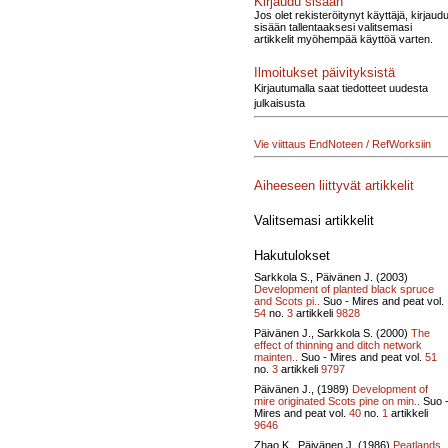
Kirjaudu sisään
Jos olet rekisteröitynyt käyttäjä, kirjaud
sisään tallentaaksesi valitsemasi
artikkelit myöhempää käyttöä varten.
Ilmoitukset päivityksistä
Kirjautumalla saat tiedotteet uudesta
julkaisusta
Vie viittaus EndNoteen / RefWorksiin
Aiheeseen liittyvät artikkelit
Valitsemasi artikkelit
Hakutulokset
Sarkkola S., Päivänen J. (2003)
Development of planted black spruce
and Scots pi..
Suo - Mires and peat vol.
54
no.
3
artikkeli
9828
Päivänen J., Sarkkola S. (2000)
The
effect of thinning and ditch network
mainten..
Suo - Mires and peat vol.
51
no.
3
artikkeli
9797
Päivänen J., (1989)
Development of
mire originated Scots pine on min..
Suo 
Mires and peat vol.
40
no.
1
artikkeli
9646
Zhao K., Päivänen J. (1986)
Peatlands