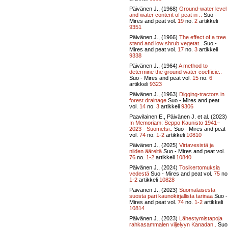
Päivänen J., (1968)
Ground-water level
and water content of peat in ..
Suo -
Mires and peat vol.
19
no.
2
artikkeli
9351
Päivänen J., (1966)
The effect of a tree
stand and low shrub vegetat..
Suo -
Mires and peat vol.
17
no.
3
artikkeli
9338
Päivänen J., (1964)
A method to
determine the ground water coefficie..
Suo - Mires and peat vol.
15
no.
6
artikkeli
9323
Päivänen J., (1963)
Digging-tractors in
forest drainage
Suo - Mires and peat
vol.
14
no.
3
artikkeli
9306
Paavilainen E., Päivänen J. et al. (2023)
In Memoriam: Seppo Kaunisto 1941–
2023 - Suometsi..
Suo - Mires and peat
vol.
74
no.
1-2
artikkeli
10810
Päivänen J., (2025)
Virtavesistä ja
niiden ääreltä
Suo - Mires and peat vol.
76
no.
1-2
artikkeli
10840
Päivänen J., (2024)
Tosikertomuksia
vedestä
Suo - Mires and peat vol.
75
no
1-2
artikkeli
10828
Päivänen J., (2023)
Suomalaisesta
suosta pari kaunokirjallista tarinaa
Suo -
Mires and peat vol.
74
no.
1-2
artikkeli
10814
Päivänen J., (2023)
Lähestymistapoja
rahkasammalen viljelyyn Kanadan..
Suo