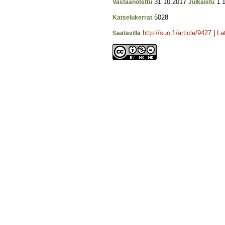
31.10.2017
1.1
Vastaanotettu
Julkaistu
5028
Katselukerrat
http://suo.fi/article/9427
|
La
Saatavilla