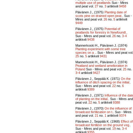
multiple use of peatlands
Suo - Mires
and peat vol.
27
no.
3
artikkeli
9458
Päivänen J., (1975)
Planting date of
scots pine on drained open peat..
Suo -
Mires and peat vol.
26
no.
5
artikkeli
9449
Päivänen J., (1975)
Potential of
peatlands for forestry in Newfoundl..
Suo - Mires and peat vol.
26
no.
3-4
artikkeli
9438
Mannerkoski H., Päivänen J. (1974)
Planting experiment with some tree
species on a ..
Suo - Mires and peat vol
25
no.
5
artikkeli
9431
Mannerkoski H., Päivänen J. (1974)
Peatland and wetland amelioration in
Poland
Suo - Mires and peat vol.
25
no.
3-4
artikkeli
9427
Päivänen J., Seppälä K. (1971)
On the
influence of ditch spacing on the initial..
Suo - Mires and peat vol.
22
no.
6
artikkeli
9389
Päivänen J., (1971)
Influence of the dat
of planting on the initial..
Suo - Mires and
peat vol.
22
no.
5
artikkeli
9388
Päivänen J., (1970)
On the influence of
broadcast fertilization on t..
Suo - Mires
and peat vol.
21
no.
1
artikkeli
9374
Päivänen J., Seppälä K. (1968)
Effect of
broadcast fertilizer on the ground veg..
Suo - Mires and peat vol.
19
no.
3-4
artikkeli
9355