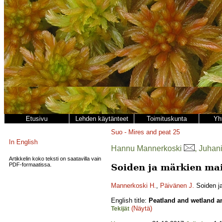
Etusivu
Lehden käytänteet
Toimituskunta
Yh
Suo - Mires and peat
25
In English
Hannu Mannerkoski
, Juhan
Artikkelin koko teksti on saatavilla vain
PDF-formaatissa.
Soiden ja märkien ma
Mannerkoski H.
,
Päivänen J.
Soiden j
English title:
Peatland and wetland a
(Näytä)
Tekijät