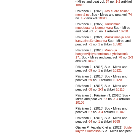
- Mires and peat vol.
74
no.
1-2
artikkeli
10813
Päivänen J., (2023)
Jos suolle haluat
mennä nyt
Suo - Mires and peat vol.
74
no.
1-2
artikkeli
10812
Päivänen J., (2022)
Järviemme
muodostama luonnonvara
Suo - Mires
and peat vol.
73
no.
1
artikkeli
10738
Päivänen J., (2021)
Marskimaa ja sen
kasvatin elämäntarina
Suo - Mires and
peat vol.
71
no.
1
artikkeli
10582
Päivänen J., (2020)
Maan- ja
hengenviljelyn onnistunut yhdistelmä
17..
Suo - Mires and peat vol.
70
no.
2-3
artikkeli
10322
Päivänen J., (2018)
Suo - Mires and
peat vol.
69
no.
1
artikkeli
10121
Päivänen J., (2018)
Suo - Mires and
peat vol.
69
no.
1
artikkeli
10120
Päivänen J., (2018)
Suo - Mires and
peat vol.
68
no.
2-3
artikkeli
10116
Päivänen J., Päivänen T. (2018)
Suo -
Mires and peat vol.
67
no.
3-4
artikkeli
10108
Päivänen J., (2018)
Suo - Mires and
peat vol.
67
no.
3-4
artikkeli
10107
Päivänen J., (2013)
Suo - Mires and
peat vol.
64
no.
1
artikkeli
9885
Ojanen P., Aapala K. et al. (2021)
Soide
käyttö Suomessa
Suo - Mires and peat