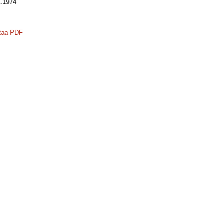
.1974
taa PDF