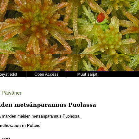
teystiedot
Open Access
Muut sarjat
i Päivänen
iden metsänparannus Puolassa
a märkien maiden metsänparannus Puolassa.
melioration in Poland