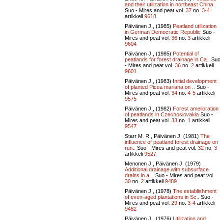
and their utilization in northeast China
Suo - Mires and peat vol.
37
no.
3-4
artikkeli
9618
Päivänen J., (1985)
Peatland utilization
in German Democratic Republic
Suo -
Mires and peat vol.
36
no.
3
artikkeli
9604
Päivänen J., (1985)
Potential of
peatlands for forest drainage in Ca..
Su
- Mires and peat vol.
36
no.
2
artikkeli
9601
Päivänen J., (1983)
Initial development
of planted Picea mariana on ..
Suo -
Mires and peat vol.
34
no.
4-5
artikkeli
9575
Päivänen J., (1982)
Forest amelioration
of peatlands in Czechoslovakia
Suo -
Mires and peat vol.
33
no.
1
artikkeli
9547
Starr M. R., Päivänen J. (1981)
The
influence of peatland forest drainage on
run..
Suo - Mires and peat vol.
32
no.
3
artikkeli
9527
Menonen J., Päivänen J. (1979)
Additional drainage with subsurface
drains in a ..
Suo - Mires and peat vol.
30
no.
2
artikkeli
9489
Päivänen J., (1978)
The establishment
of even-aged plantations in Sc..
Suo -
Mires and peat vol.
29
no.
3-4
artikkeli
9482
Päivänen J., (1976)
Utilization and