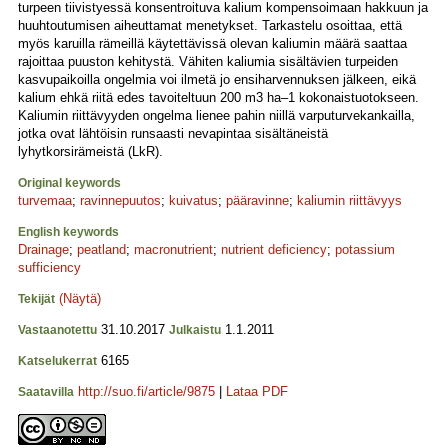
turpeen tiivistyessä konsentroituva kalium kompensoimaan hakkuun ja
huuhtoutumisen aiheuttamat menetykset. Tarkastelu osoittaa, että
myös karuilla rämeillä käytettävissä olevan kaliumin määrä saattaa
rajoittaa puuston kehitystä. Vähiten kaliumia sisältävien turpeiden
kasvupaikoilla ongelmia voi ilmetä jo ensiharvennuksen jälkeen, eikä
kalium ehkä riitä edes tavoiteltuun 200 m3 ha–1 kokonaistuotokseen.
Kaliumin riittävyyden ongelma lienee pahin niillä varputurvekankailla,
jotka ovat lähtöisin runsaasti nevapintaa sisältäneistä
lyhytkorsirämeistä (LkR).
Original keywords
turvemaa
;
ravinnepuutos
;
kuivatus
;
pääravinne
;
kaliumin riittävyys
English keywords
Drainage
;
peatland
;
macronutrient
;
nutrient deficiency
;
potassium
sufficiency
(Näytä)
Tekijät
31.10.2017
1.1.2011
Vastaanotettu
Julkaistu
6165
Katselukerrat
http://suo.fi/article/9875
|
Lataa PDF
Saatavilla