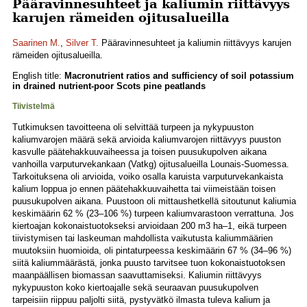
Pääravinnesuhteet ja kaliumin riittävyys
karujen rämeiden ojitusalueilla
Saarinen M.
,
Silver T.
Pääravinnesuhteet ja kaliumin riittävyys karujen
rämeiden ojitusalueilla.
English title:
Macronutrient ratios and sufficiency of soil potassium
in drained nutrient-poor Scots pine peatlands
Tiivistelmä
Tutkimuksen tavoitteena oli selvittää turpeen ja nykypuuston
kaliumvarojen määrä sekä arvioida kaliumvarojen riittävyys puuston
kasvulle päätehakkuuvaiheessa ja toisen puusukupolven aikana
vanhoilla varputurvekankaan (Vatkg) ojitusalueilla Lounais-Suomessa.
Tarkoituksena oli arvioida, voiko osalla karuista varputurvekankaista
kalium loppua jo ennen päätehakkuuvaihetta tai viimeistään toisen
puusukupolven aikana. Puustoon oli mittaushetkellä sitoutunut kaliumia
keskimäärin 62 % (23–106 %) turpeen kaliumvarastoon verrattuna. Jos
kiertoajan kokonaistuotokseksi arvioidaan 200 m3 ha–1, eikä turpeen
tiivistymisen tai laskeuman mahdollista vaikutusta kaliummäärien
muutoksiin huomioida, oli pintaturpeessa keskimäärin 67 % (34–96 %)
siitä kaliummäärästä, jonka puusto tarvitsee tuon kokonaistuotoksen
maanpäällisen biomassan saavuttamiseksi. Kaliumin riittävyys
nykypuuston koko kiertoajalle sekä seuraavan puusukupolven
tarpeisiin riippuu paljolti siitä, pystyvätkö ilmasta tuleva kalium ja