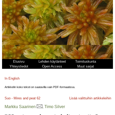
Etusivu
Lehden käytänteet
Toimituskunta
Yhteystiedot
Open Access
Muut sarjat
In English
Artikkelin koko teksti on saatavilla vain PDF-formaatissa.
Suo - Mires and peat
62
Lisää valittuihin artikkeleihin
Markku Saarinen
, Timo Silver