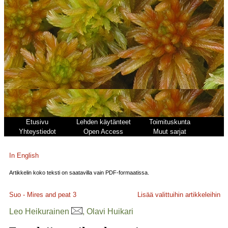
Etusivu
Lehden käytänteet
Toimituskunta
Yhteystiedot
Open Access
Muut sarjat
In English
Artikkelin koko teksti on saatavilla vain PDF-formaatissa.
Suo - Mires and peat
3
Lisää valittuihin artikkeleihin
Leo Heikurainen
, Olavi Huikari