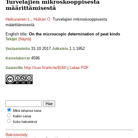
Turvelajien mikroskooppisesta
määrittämisestä
Heikurainen L.
,
Huikari O.
Turvelajien mikroskooppisesta
määrittämisestä.
English title:
On the microscopic determination of peat kinds
(Näytä)
Tekijät
31.10.2017
1.1.1952
Vastaanotettu
Julkaistu
4596
Katselukerrat
http://suo.fi/article/9160
|
Lataa PDF
Saatavilla
Mikä tahansa sana
Kaikki sanat
Koko hakuteksti
Rekisteröidy