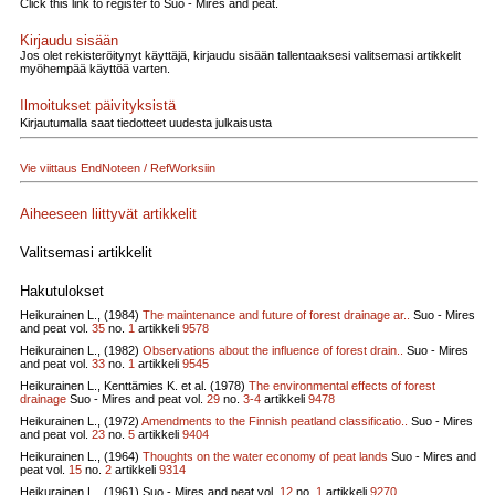
Click this link to register to Suo - Mires and peat.
Kirjaudu sisään
Jos olet rekisteröitynyt käyttäjä, kirjaudu sisään tallentaaksesi valitsemasi artikkelit
myöhempää käyttöä varten.
Ilmoitukset päivityksistä
Kirjautumalla saat tiedotteet uudesta julkaisusta
Vie viittaus EndNoteen / RefWorksiin
Aiheeseen liittyvät artikkelit
Valitsemasi artikkelit
Hakutulokset
Heikurainen L., (1984)
The maintenance and future of forest drainage ar..
Suo - Mires
and peat vol.
35
no.
1
artikkeli
9578
Heikurainen L., (1982)
Observations about the influence of forest drain..
Suo - Mires
and peat vol.
33
no.
1
artikkeli
9545
Heikurainen L., Kenttämies K. et al. (1978)
The environmental effects of forest
drainage
Suo - Mires and peat vol.
29
no.
3-4
artikkeli
9478
Heikurainen L., (1972)
Amendments to the Finnish peatland classificatio..
Suo - Mires
and peat vol.
23
no.
5
artikkeli
9404
Heikurainen L., (1964)
Thoughts on the water economy of peat lands
Suo - Mires and
peat vol.
15
no.
2
artikkeli
9314
Heikurainen L., (1961)
Suo - Mires and peat vol.
12
no.
1
artikkeli
9270