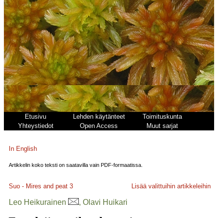
Etusivu
Lehden käytänteet
Toimituskunta
Yhteystiedot
Open Access
Muut sarjat
In English
Artikkelin koko teksti on saatavilla vain PDF-formaatissa.
Suo - Mires and peat
3
Lisää valittuihin artikkeleihin
Leo Heikurainen
, Olavi Huikari