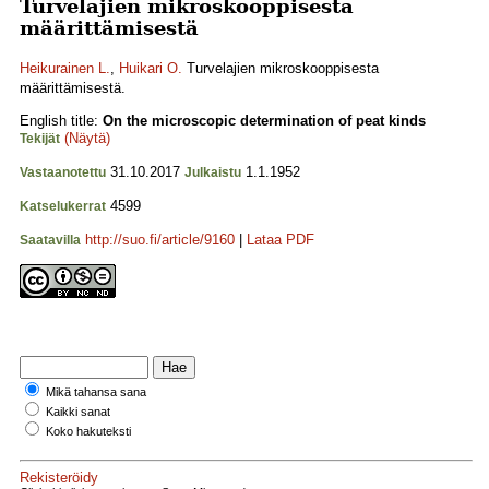
Turvelajien mikroskooppisesta
määrittämisestä
Heikurainen L.
,
Huikari O.
Turvelajien mikroskooppisesta
määrittämisestä.
English title:
On the microscopic determination of peat kinds
(Näytä)
Tekijät
31.10.2017
1.1.1952
Vastaanotettu
Julkaistu
4599
Katselukerrat
http://suo.fi/article/9160
|
Lataa PDF
Saatavilla
Mikä tahansa sana
Kaikki sanat
Koko hakuteksti
Rekisteröidy