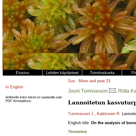
Etusivu
Lehden käytänteet
Toimituskunta
Yh
Suo - Mires and peat
33
In English
Jouni Tummavuori
, Riitta 
Artikkelin koko teksti on saatavilla vain
PDF-formaatissa.
Lannoitetun kasvuturp
Tummavuori J.
,
Kaikkonen R.
Lannoite
English title:
On the analysis of boron
Tiivistelmä