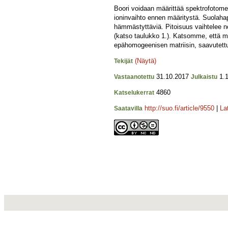
Boori voidaan määrittää spektrofotometr
ioninvaihto ennen määritystä. Suolahapp
hämmästyttäviä. Pitoisuus vaihtelee n
(katso taulukko 1.). Katsomme, että m
epähomogeenisen matriisin, saavutettu
(Näytä)
Tekijät
31.10.2017
1.1
Vastaanotettu
Julkaistu
4860
Katselukerrat
http://suo.fi/article/9550
|
La
Saatavilla