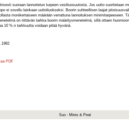
isesti suoraan lannoitetun turpeen vesiliuosuutosta. Jos uutto suoritetaan mui
o ei sovellu lainkaan uuttoliuokseksi. Boorin suhteellisen laajat pitoisuusvaiht
ollasta monikertaiseen määrään verrattuna lannoituksen minimitarpeeseen. Täs
enetelmä on riittävän tarkka boorin määritysmenetelmä, sillä ottaen huomioon
a 10 %:n tarkkuutta voidaan pitää hyvänä.
.1982
taa PDF
Suo - Mires & Peat