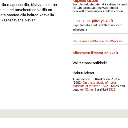
Kirjaudu sisään
Jos olet rekisteröitynyt käyttäjä, kirjaud
lla reagensseilla, täytyy suorittaa
sisään tallentaaksesi valitsemasi
elut eri turvekenttien välillä on
artikkelit myöhempää käyttöä varten.
tä saattaa olla haittaa kasveilla
 käsiteltävänä olevan
Ilmoitukset päivityksistä
Kirjautumalla saat tiedotteet uudesta
julkaisusta
Vie viittaus EndNoteen / RefWorksiin
Aiheeseen liittyvät artikkelit
Valitsemasi artikkelit
Hakutulokset
Tummavuori J., Kaikkonen R. et al.
(1981)
On the analysis of major
nutrients of fertilized..
Suo - Mires and
peat vol.
32
no.
1
artikkeli
9517