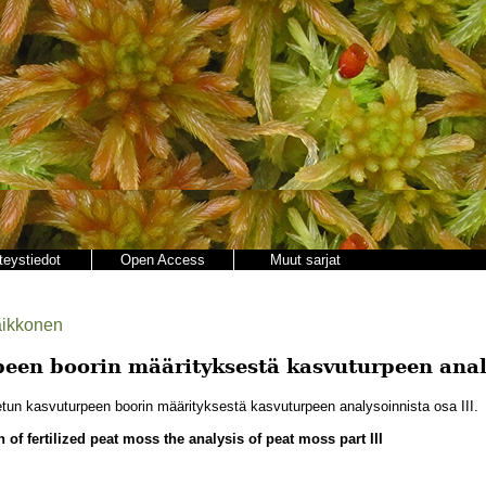
teystiedot
Open Access
Muut sarjat
Kaikkonen
een boorin määrityksestä kasvuturpeen analy
tun kasvuturpeen boorin määrityksestä kasvuturpeen analysoinnista osa III.
 of fertilized peat moss the analysis of peat moss part III