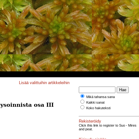
Lisää valittuihin artikkeleihin
Mikä tahansa sana
Kaikki sanat
soinnista osa III
Koko hakuteksti
Rekisteröidy
Click this link to register to Suo - Mires
and peat.