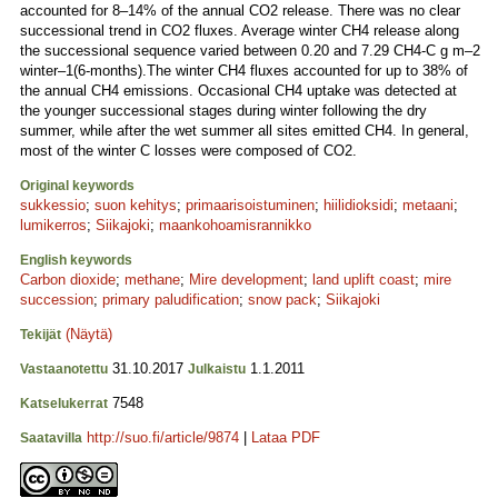
accounted for 8–14% of the annual CO2 release. There was no clear
successional trend in CO2 fluxes. Average winter CH4 release along
the successional sequence varied between 0.20 and 7.29 CH4-C g m–2
winter–1(6-months).The winter CH4 fluxes accounted for up to 38% of
the annual CH4 emissions. Occasional CH4 uptake was detected at
the younger successional stages during winter following the dry
summer, while after the wet summer all sites emitted CH4. In general,
most of the winter C losses were composed of CO2.
Original keywords
sukkessio
;
suon kehitys
;
primaarisoistuminen
;
hiilidioksidi
;
metaani
;
lumikerros
;
Siikajoki
;
maankohoamisrannikko
English keywords
Carbon dioxide
;
methane
;
Mire development
;
land uplift coast
;
mire
succession
;
primary paludification
;
snow pack
;
Siikajoki
(Näytä)
Tekijät
31.10.2017
1.1.2011
Vastaanotettu
Julkaistu
7548
Katselukerrat
http://suo.fi/article/9874
|
Lataa PDF
Saatavilla