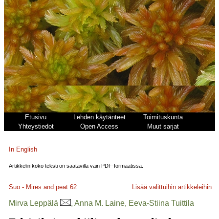
Etusivu
Lehden käytänteet
Toimituskunta
Yhteystiedot
Open Access
Muut sarjat
In English
Artikkelin koko teksti on saatavilla vain PDF-formaatissa.
Suo - Mires and peat
62
Lisää valittuihin artikkeleihin
Mirva Leppälä
, Anna M. Laine, Eeva-Stiina Tuittila