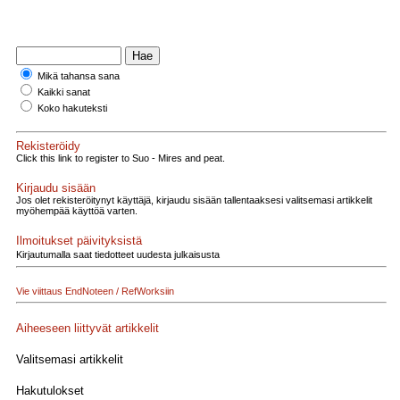
Mikä tahansa sana
Kaikki sanat
Koko hakuteksti
Rekisteröidy
Click this link to register to Suo - Mires and peat.
Kirjaudu sisään
Jos olet rekisteröitynyt käyttäjä, kirjaudu sisään tallentaaksesi valitsemasi artikkelit
myöhempää käyttöä varten.
Ilmoitukset päivityksistä
Kirjautumalla saat tiedotteet uudesta julkaisusta
Vie viittaus EndNoteen / RefWorksiin
Aiheeseen liittyvät artikkelit
Valitsemasi artikkelit
Hakutulokset