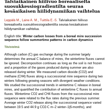
Talviaikainen hiilivuo boreaaliselta
suosukkessiogradientilta seuraa
kesäaikaisen hiilidynamiikan vaihtelua
Leppälä M.
,
Laine A. M.
,
Tuittila E.-S.
Talviaikainen hiilivuo
boreaaliselta suosukkessiogradientilta seuraa kesäaikaisen
hiilidynamiikan vaihtelua.
English title:
Winter carbon losses from a boreal mire succession
sequence follow summertime patterns in carbon dynamics
Tiivistelmä
Although carbon (C) gas exchange during the summer largely
determines the annual C balance of mires, the wintertime fluxes cannot
be ignored. Decomposition continues as long as the soil is not frozen
and a proportion of the gases produced during summer are also
released during winter. We measured carbon dioxide (CO2) and
methane (CH4) fluxes along a successional mire sequence during two
winters following growing seasons with divergent weather conditions.
We studied the successional trends in wintertime C release in boreal
mires, and quantified the contribution of wintertime C fluxes to annual
fluxes. Wintertime CO2 and CH4 fluxes from the successional mire
sequence were related to the flux rates during the previous summer.
Average winter CO2 release along the successional sequence varied
between 19.5 and 44.9 g CO2-C m–2 winter–1(6-months), and