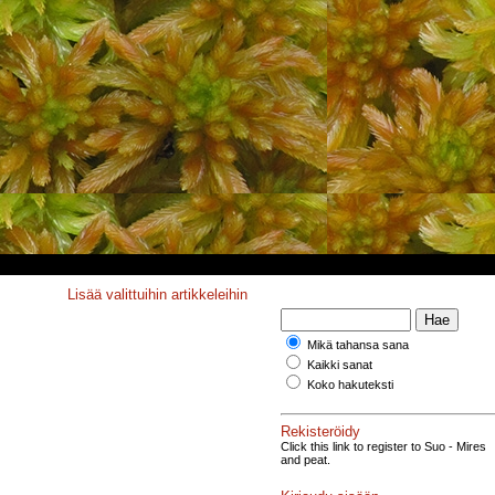
Lisää valittuihin artikkeleihin
Mikä tahansa sana
Kaikki sanat
Koko hakuteksti
Rekisteröidy
Click this link to register to Suo - Mires
and peat.