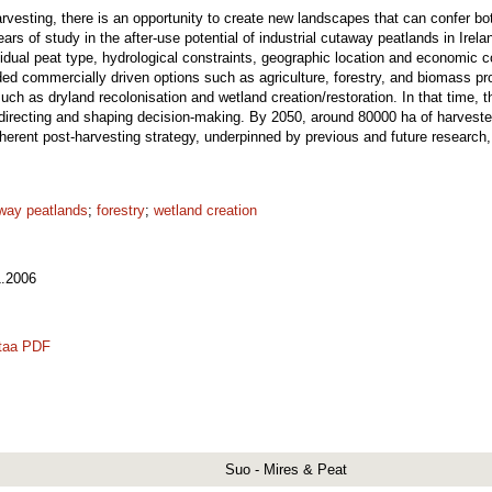
harvesting, there is an opportunity to create new landscapes that can confer b
ars of study in the after-use potential of industrial cutaway peatlands in Irela
sidual peat type, hydrological constraints, geographic location and economic c
ded commercially driven options such as agriculture, forestry, and biomass pr
uch as dryland recolonisation and wetland creation/restoration. In that time,
directing and shaping decision-making. By 2050, around 80000 ha of harvest
oherent post-harvesting strategy, underpinned by previous and future research,
way peatlands
;
forestry
;
wetland creation
.2006
taa PDF
Suo - Mires & Peat