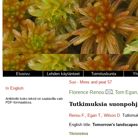
Etusivu
Lehden käytänteet
Toimituskunta
Yh
Suo - Mires and peat
57
In English
Florence Renou
, Tom Egan
Artikkelin koko teksti on saatavilla vain
PDF-formaatissa.
Tutkimuksia suonpohji
Renou F.
,
Egan T.
,
Wilson D.
Tutkimuks
English title:
Tomorrow's landscapes: 
Tiivistelmä