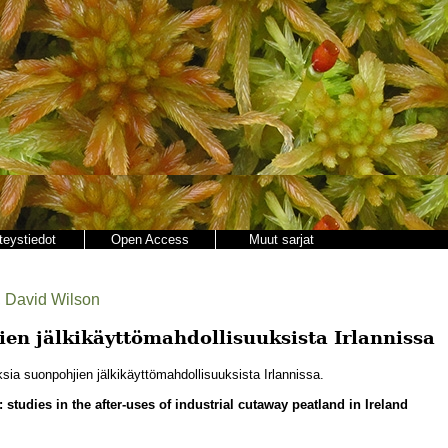
teystiedot
Open Access
Muut sarjat
, David Wilson
en jälkikäyttömahdollisuuksista Irlannissa
ia suonpohjien jälkikäyttömahdollisuuksista Irlannissa.
studies in the after-uses of industrial cutaway peatland in Ireland