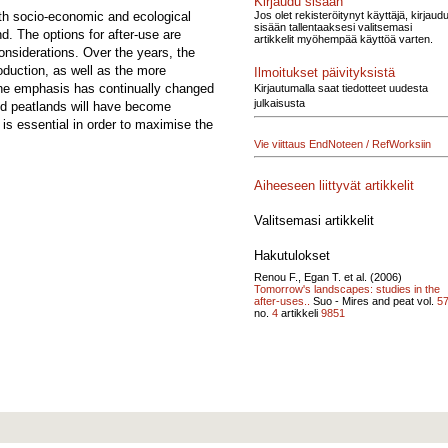
Kirjaudu sisään
Jos olet rekisteröitynyt käyttäjä, kirjaud
oth socio-economic and ecological
sisään tallentaaksesi valitsemasi
nd. The options for after-use are
artikkelit myöhempää käyttöä varten.
onsiderations. Over the years, the
oduction, as well as the more
Ilmoitukset päivityksistä
 the emphasis has continually changed
Kirjautumalla saat tiedotteet uudesta
julkaisusta
ed peatlands will have become
 is essential in order to maximise the
Vie viittaus EndNoteen / RefWorksiin
Aiheeseen liittyvät artikkelit
Valitsemasi artikkelit
Hakutulokset
Renou F., Egan T. et al. (2006)
Tomorrow's landscapes: studies in the
after-uses..
Suo - Mires and peat vol.
5
no.
4
artikkeli
9851