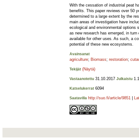
With the cessation of industrial peat 
benefits. This paper reviews over 50 ye
determined to a large extent by the re
main areas of investigation have inclu
ecological and environmental options s
as new research has emerged, in turn 
available for other uses. As such, a c
potential of these new ecosystems.
Avainsanat
agriculture
;
Biomass
;
restoration
;
cuta
(Näytä)
Tekijät
31.10.2017
1.1
Vastaanotettu
Julkaistu
6094
Katselukerrat
http://suo.fi/article/9851
|
La
Saatavilla