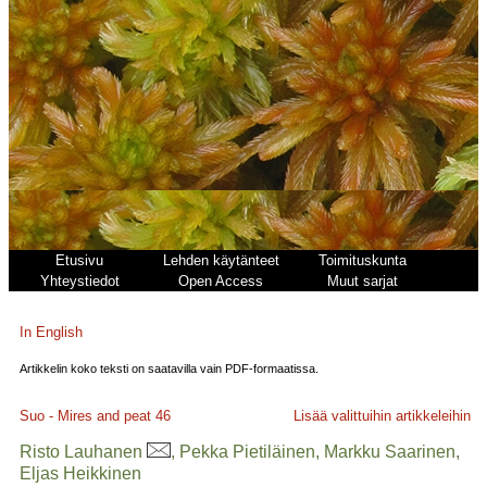
Etusivu
Lehden käytänteet
Toimituskunta
Yhteystiedot
Open Access
Muut sarjat
In English
Artikkelin koko teksti on saatavilla vain PDF-formaatissa.
Suo - Mires and peat
46
Lisää valittuihin artikkeleihin
Risto Lauhanen
, Pekka Pietiläinen, Markku Saarinen,
Eljas Heikkinen