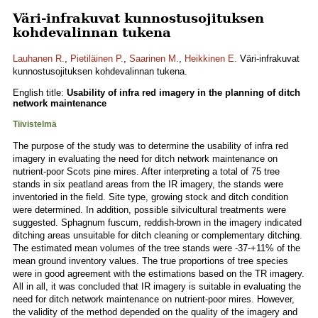
Väri-infrakuvat kunnostusojituksen
kohdevalinnan tukena
Lauhanen R.
,
Pietiläinen P.
,
Saarinen M.
,
Heikkinen E.
Väri-infrakuvat
kunnostusojituksen kohdevalinnan tukena.
English title:
Usability of infra red imagery in the planning of ditch
network maintenance
Tiivistelmä
The purpose of the study was to determine the usability of infra red
imagery in evaluating the need for ditch network maintenance on
nutrient-poor Scots pine mires. After interpreting a total of 75 tree
stands in six peatland areas from the IR imagery, the stands were
inventoried in the field. Site type, growing stock and ditch condition
were determined. In addition, possible silvicultural treatments were
suggested. Sphagnum fuscum, reddish-brown in the imagery indicated
ditching areas unsuitable for ditch cleaning or complementary ditching.
The estimated mean volumes of the tree stands were -37-+11% of the
mean ground inventory values. The true proportions of tree species
were in good agreement with the estimations based on the TR imagery.
All in all, it was concluded that IR imagery is suitable in evaluating the
need for ditch network maintenance on nutrient-poor mires. However,
the validity of the method depended on the quality of the imagery and