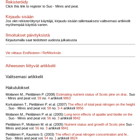
Rekisteröidy
Click this link to register to Suo - Mires and peat.
Kirjaudu sisään
Jos olet rekisteröitynyt käyttäjä, kirjaudu sisään tallentaaksesi valitsemasi artikkelit
myöhempää käyttöä varten.
Ilmoitukset päivityksistä
Kirjautumalla saat tiedotteet uudesta julkaisusta
Vie viittaus EndNoteen / RefWorksiin
Aiheeseen liittyvät artikkelit
Valitsemasi artikkelit
Hakutulokset
Moilanen M., Pietiläinen P. (2008)
Estimating nutrient status of Scots pine on drai..
Suo
- Mires and peat vol.
59
no.
4
artikkeli
9863
Korkalainen T., Pietiläinen P. et al. (2007)
The effect of total peat nitrogen on the height
..
Suo - Mires and peat vol.
58
no.
3-4
artikkeli
9856
Moilanen M., Pietiläinen P. et al. (2005)
Long-term effects of apatite and biotite on the
..
Suo - Mires and peat vol.
56
no.
3
artikkeli
9842
Pietiläinen P., Moilanen M. et al. (2005)
Nutrient status and growth of Scots pine
Suo -
Mires and peat vol.
56
no.
3
artikkeli
9841
Pietiläinen P., Kaunisto S. (2003)
The effect of peat nitrogen concentration and fe..
Suo - Mires and peat vol.
54
no.
1
artikkeli
9824