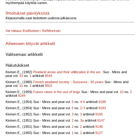
myöhempää käyttöä varten.
Ilmoitukset päivityksistä
Kirjautumalla saat tiedotteet uudesta julkaisusta
Vie viittaus EndNoteen / RefWorksiin
Aiheeseen liittyvät artikkelit
Valitsemasi artikkelit
Hakutulokset
Kivinen E., (1982)
Peatland areas and their utilitization in the wo..
Suo - Mires and
peat vol.
33
no.
1
artikkeli
9544
Kivinen E., (1980)
Finnish peatland society - Suoseura - 30 years
Suo - Mires and
peat vol.
31
no.
1
artikkeli
9503
Kivinen E., (1959)
Future views in the use of bogs
Suo - Mires and peat vol.
10
no.
2
artikkeli
9244
Kivinen E., (1954)
Suo - Mires and peat vol.
5
no.
4-6
artikkeli
9188
Kivinen E., (1954)
Suo - Mires and peat vol.
5
no.
2-3
artikkeli
9183
Kivinen E., (1952)
Suo - Mires and peat vol.
3
no.
3
artikkeli
9165
Kivinen E., (1951)
Suo - Mires and peat vol.
2
no.
3a
artikkeli
9147
Kivinen E., (1951)
Suo - Mires and peat vol.
2
no.
2
artikkeli
9146
Kivinen E., (1950)
Suo - Mires and peat vol.
1
no.
1
artikkeli
9127