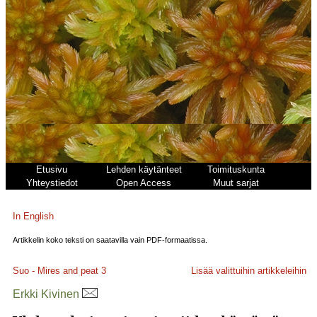
Etusivu
Lehden käytänteet
Toimituskunta
Yhteystiedot
Open Access
Muut sarjat
In English
Artikkelin koko teksti on saatavilla vain PDF-formaatissa.
Suo - Mires and peat
3
Lisää valittuihin artikkeleihin
Erkki Kivinen