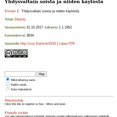
Yhdysvaltain soista ja niiden käytöstä
Kivinen E.
Yhdysvaltain soista ja niiden käytöstä.
(Näytä)
Tekijä
31.10.2017
1.1.1952
Vastaanotettu
Julkaistu
3834
Katselukerrat
http://suo.fi/article/9165
|
Lataa PDF
Saatavilla
Mikä tahansa sana
Kaikki sanat
Koko hakuteksti
Rekisteröidy
Click this link to register to Suo - Mires and peat.
Kirjaudu sisään
Jos olet rekisteröitynyt käyttäjä, kirjaudu sisään tallentaaksesi valitsemasi artikkelit