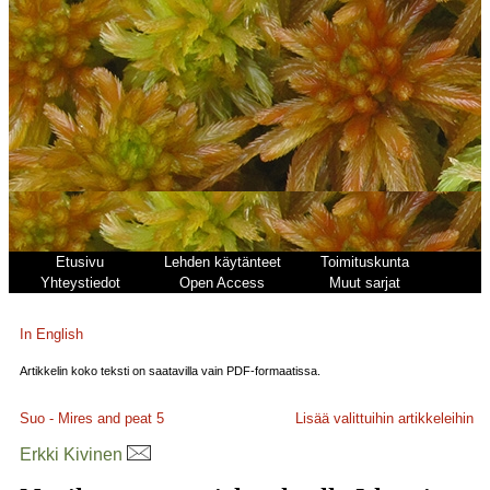
Etusivu
Lehden käytänteet
Toimituskunta
Yhteystiedot
Open Access
Muut sarjat
In English
Artikkelin koko teksti on saatavilla vain PDF-formaatissa.
Suo - Mires and peat
5
Lisää valittuihin artikkeleihin
Erkki Kivinen