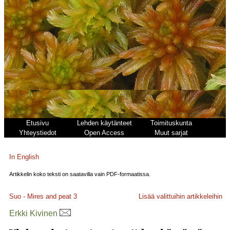
Etusivu
Lehden käytänteet
Toimituskunta
Yhteystiedot
Open Access
Muut sarjat
In English
Artikkelin koko teksti on saatavilla vain PDF-formaatissa.
Suo - Mires and peat
3
Lisää valittuihin artikkeleihin
Erkki Kivinen