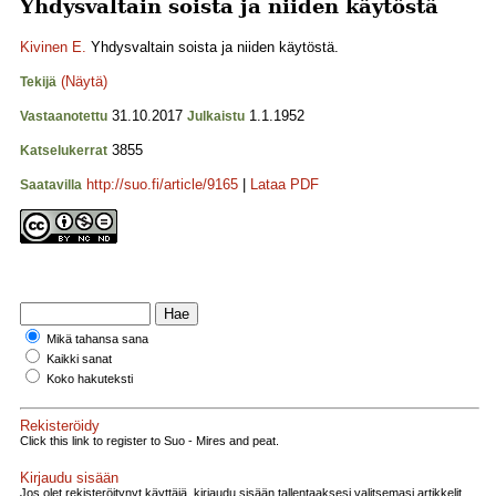
Yhdysvaltain soista ja niiden käytöstä
Kivinen E.
Yhdysvaltain soista ja niiden käytöstä.
(Näytä)
Tekijä
31.10.2017
1.1.1952
Vastaanotettu
Julkaistu
3855
Katselukerrat
http://suo.fi/article/9165
|
Lataa PDF
Saatavilla
Mikä tahansa sana
Kaikki sanat
Koko hakuteksti
Rekisteröidy
Click this link to register to Suo - Mires and peat.
Kirjaudu sisään
Jos olet rekisteröitynyt käyttäjä, kirjaudu sisään tallentaaksesi valitsemasi artikkelit