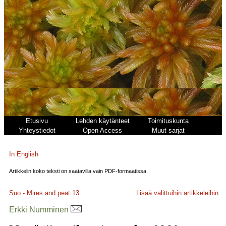
Etusivu
Lehden käytänteet
Toimituskunta
Yhteystiedot
Open Access
Muut sarjat
In English
Artikkelin koko teksti on saatavilla vain PDF-formaatissa.
Suo - Mires and peat
13
Lisää valittuihin artikkeleihin
Erkki Numminen