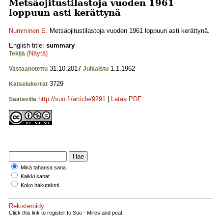
Metsäojitustilastoja vuoden 1961
loppuun asti kerättynä
Numminen E.
Metsäojitustilastoja vuoden 1961 loppuun asti kerättynä.
English title:
summary
(Näytä)
Tekijä
31.10.2017
1.1.1962
Vastaanotettu
Julkaistu
3729
Katselukerrat
http://suo.fi/article/9291
|
Lataa PDF
Saatavilla
Mikä tahansa sana
Kaikki sanat
Koko hakuteksti
Rekisteröidy
Click this link to register to Suo - Mires and peat.