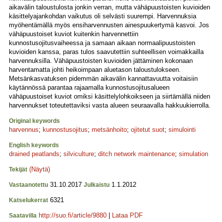
aikavälin taloustulosta jonkin verran, mutta vähäpuustoisten kuvioiden
käsittelyajankohdan vaikutus oli selvästi suurempi. Harvennuksia
myöhentämällä myös ensiharvennusten ainespuukertymä kasvoi. Jos
vähäpuustoiset kuviot kuitenkin harvennettiin
kunnostusojitusvaiheessa ja samaan aikaan normaalipuustoisten
kuvioiden kanssa, paras tulos saavutettiin suhteellisen voimakkailla
harvennuksilla. Vähäpuustoisten kuvioiden jättäminen kokonaan
harventamatta johti heikoimpaan aluetason taloustulokseen.
Metsänkasvatuksen pidemmän aikavälin kannattavuutta voitaisiin
käytännössä parantaa rajaamalla kunnostusojitusalueen
vähäpuustoiset kuviot omiksi käsittelylohkoikseen ja siirtämällä niiden
harvennukset toteutettaviksi vasta alueen seuraavalla hakkuukierrolla.
Original keywords
harvennus
;
kunnostusojitus
;
metsänhoito
;
ojitetut suot
;
simulointi
English keywords
drained peatlands
;
silviculture
;
ditch network maintenance
;
simulation
(Näytä)
Tekijät
31.10.2017
1.1.2012
Vastaanotettu
Julkaistu
6321
Katselukerrat
http://suo.fi/article/9880
|
Lataa PDF
Saatavilla