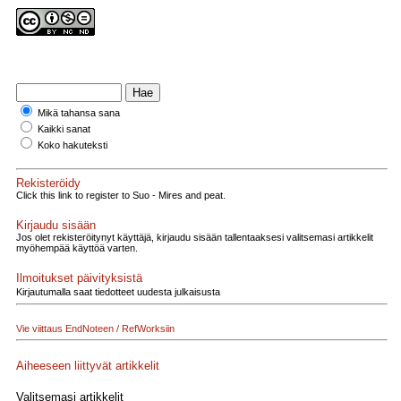
Mikä tahansa sana
Kaikki sanat
Koko hakuteksti
Rekisteröidy
Click this link to register to Suo - Mires and peat.
Kirjaudu sisään
Jos olet rekisteröitynyt käyttäjä, kirjaudu sisään tallentaaksesi valitsemasi artikkelit
myöhempää käyttöä varten.
Ilmoitukset päivityksistä
Kirjautumalla saat tiedotteet uudesta julkaisusta
Vie viittaus EndNoteen / RefWorksiin
Aiheeseen liittyvät artikkelit
Valitsemasi artikkelit