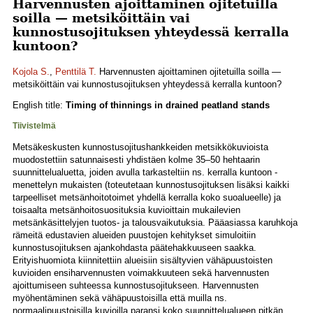
Harvennusten ajoittaminen ojitetuilla
soilla — metsiköittäin vai
kunnostusojituksen yhteydessä kerralla
kuntoon?
Kojola S.
,
Penttilä T.
Harvennusten ajoittaminen ojitetuilla soilla —
metsiköittäin vai kunnostusojituksen yhteydessä kerralla kuntoon?
English title:
Timing of thinnings in drained peatland stands
Tiivistelmä
Metsäkeskusten kunnostusojitushankkeiden metsikkökuvioista
muodostettiin satunnaisesti yhdistäen kolme 35–50 hehtaarin
suunnittelualuetta, joiden avulla tarkasteltiin ns. kerralla kuntoon -
menettelyn mukaisten (toteutetaan kunnostusojituksen lisäksi kaikki
tarpeelliset metsänhoitotoimet yhdellä kerralla koko suoalueelle) ja
toisaalta metsänhoitosuosituksia kuvioittain mukailevien
metsänkäsittelyjen tuotos- ja talousvaikutuksia. Pääasiassa karuhkoja
rämeitä edustavien alueiden puustojen kehitykset simuloitiin
kunnostusojituksen ajankohdasta päätehakkuuseen saakka.
Erityishuomiota kiinnitettiin alueisiin sisältyvien vähäpuustoisten
kuvioiden ensiharvennusten voimakkuuteen sekä harvennusten
ajoittumiseen suhteessa kunnostusojitukseen. Harvennusten
myöhentäminen sekä vähäpuustoisilla että muilla ns.
normaalipuustoisilla kuvioilla paransi koko suunnittelualueen pitkän