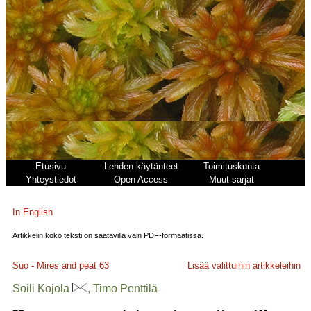
Etusivu
Lehden käytänteet
Toimituskunta
Yhteystiedot
Open Access
Muut sarjat
In English
Artikkelin koko teksti on saatavilla vain PDF-formaatissa.
Suo - Mires and peat
63
Lisää valittuihin artikkeleihin
Soili Kojola
, Timo Penttilä