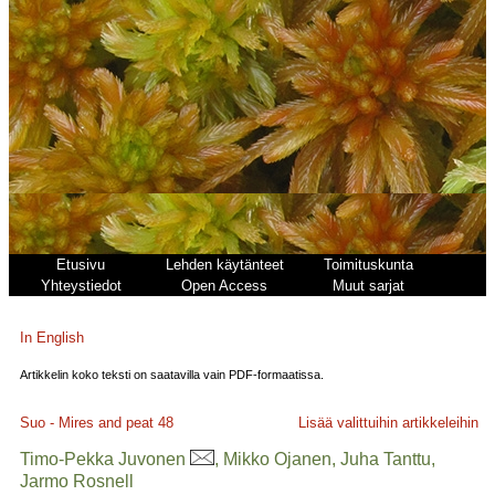
Etusivu
Lehden käytänteet
Toimituskunta
Yhteystiedot
Open Access
Muut sarjat
In English
Artikkelin koko teksti on saatavilla vain PDF-formaatissa.
Suo - Mires and peat
48
Lisää valittuihin artikkeleihin
Timo-Pekka Juvonen
, Mikko Ojanen, Juha Tanttu,
Jarmo Rosnell