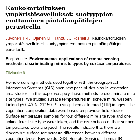
Kaukokartoituksen
ympäristösovellukset: suotyyppien
erottaminen pintalämpötilojen
perusteella
Juvonen T.-P.
,
Ojanen M.
,
Tanttu J.
,
Rosnell J.
Kaukokartoituksen
ympäristösovellukset: suotyyppien erottaminen pintalämpötilojen
perusteella.
English title:
Environmental applications of remote sensing
methods: discriminating mire site types by surface temperatures
Tiivistelmä
Remote sensing methods used together with the Geographical
Information Systems (GIS) open new possibilities also in vegetation
area studies. In this paper we apply these methods to discriminate mire
site types. We studied surface temperatures in Isoneva mire, western
Finland (60° 40' N, 21° 59' P), using Thermal Infrared (TIR)-images. The
vegetation composition data were based on previous field studies.
Surface temperature samples for four different mire site type and one
upland forest site type were taken, and the distributions of their surface
temperatures were analyzed. The results indicate that there are
discernible surface temperature differences between different
vegetation types. Key words: GIS, Remote Sensing, Thermal IR,