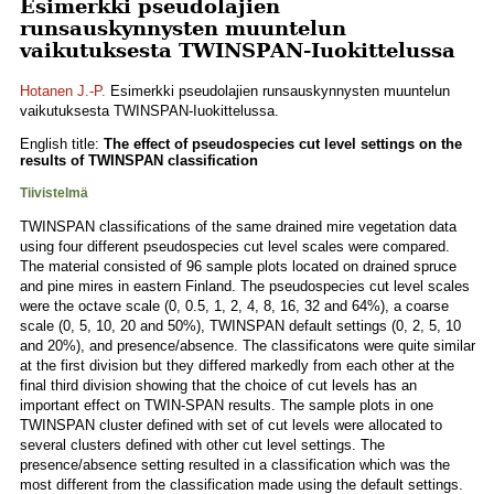
Esimerkki pseudolajien
runsauskynnysten muuntelun
vaikutuksesta TWINSPAN-Iuokittelussa
Hotanen J.-P.
Esimerkki pseudolajien runsauskynnysten muuntelun
vaikutuksesta TWINSPAN-Iuokittelussa.
English title:
The effect of pseudospecies cut level settings on the
results of TWINSPAN classification
Tiivistelmä
TWINSPAN classifications of the same drained mire vegetation data
using four different pseudospecies cut level scales were compared.
The material consisted of 96 sample plots located on drained spruce
and pine mires in eastern Finland. The pseudospecies cut level scales
were the octave scale (0, 0.5, 1, 2, 4, 8, 16, 32 and 64%), a coarse
scale (0, 5, 10, 20 and 50%), TWINSPAN default settings (0, 2, 5, 10
and 20%), and presence/absence. The classificatons were quite similar
at the first division but they differed markedly from each other at the
final third division showing that the choice of cut levels has an
important effect on TWIN-SPAN results. The sample plots in one
TWINSPAN cluster defined with set of cut levels were allocated to
several clusters defined with other cut level settings. The
presence/absence setting resulted in a classification which was the
most different from the classification made using the default settings.