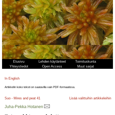
Etusivu
Lehden käytänteet
Toimituskunta
Yhteystiedot
Open Access
Muut sarjat
In English
Artikkelin koko teksti on saatavilla vain PDF-formaatissa.
Suo - Mires and peat
41
Lisää valittuihin artikkeleihin
Juha-Pekka Hotanen