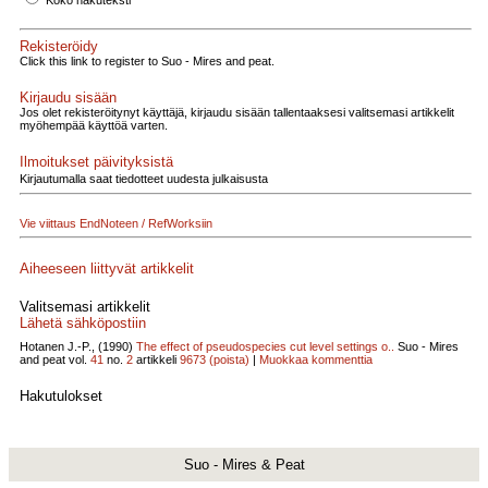
Koko hakuteksti
Rekisteröidy
Click this link to register to Suo - Mires and peat.
Kirjaudu sisään
Jos olet rekisteröitynyt käyttäjä, kirjaudu sisään tallentaaksesi valitsemasi artikkelit
myöhempää käyttöä varten.
Ilmoitukset päivityksistä
Kirjautumalla saat tiedotteet uudesta julkaisusta
Vie viittaus EndNoteen / RefWorksiin
Aiheeseen liittyvät artikkelit
Valitsemasi artikkelit
Lähetä sähköpostiin
Hotanen J.-P., (1990)
The effect of pseudospecies cut level settings o..
Suo - Mires
and peat vol.
41
no.
2
artikkeli
9673
(poista)
|
Muokkaa kommenttia
Hakutulokset
Suo - Mires & Peat