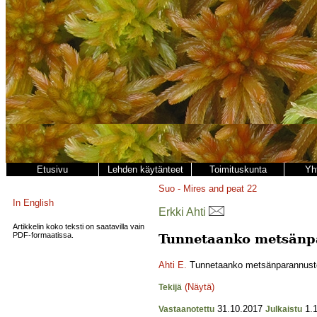
Etusivu
Lehden käytänteet
Toimituskunta
Yh
Suo - Mires and peat
22
In English
Erkki Ahti
Artikkelin koko teksti on saatavilla vain
PDF-formaatissa.
Tunnetaanko metsänpa
Ahti E.
Tunnetaanko metsänparannustoi
(Näytä)
Tekijä
31.10.2017
1.1
Vastaanotettu
Julkaistu