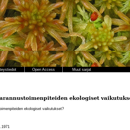
teystiedot
Open Access
Muut sarjat
rannustoimenpiteiden ekologiset vaikutuks
menpiteiden ekologiset vaikutukset?
.1971