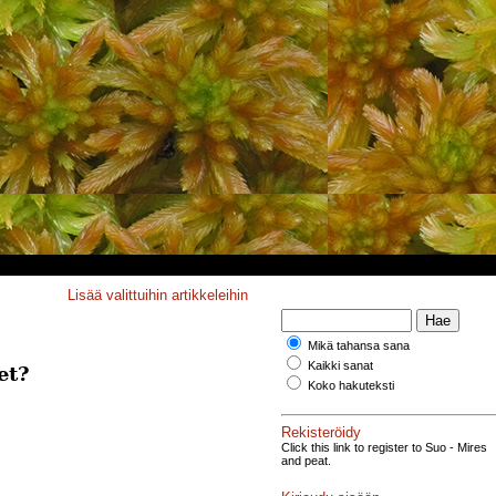
Lisää valittuihin artikkeleihin
Mikä tahansa sana
Kaikki sanat
et?
Koko hakuteksti
Rekisteröidy
Click this link to register to Suo - Mires
and peat.