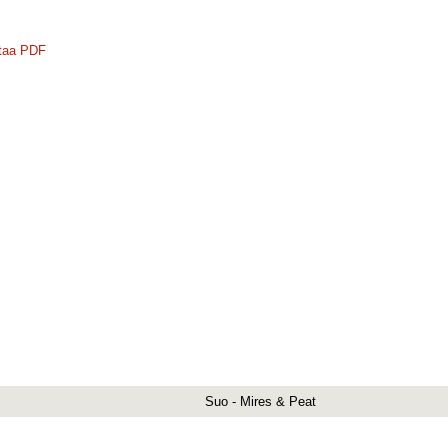
taa PDF
Suo - Mires & Peat