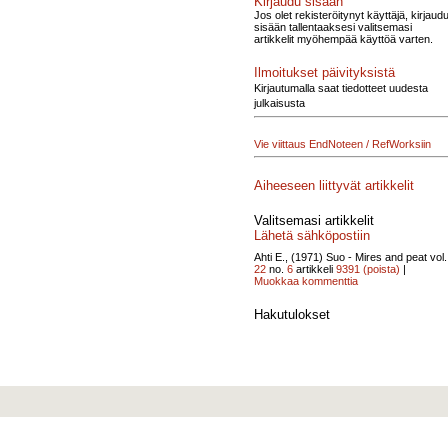
Kirjaudu sisään
Jos olet rekisteröitynyt käyttäjä, kirjaud
sisään tallentaaksesi valitsemasi
artikkelit myöhempää käyttöä varten.
Ilmoitukset päivityksistä
Kirjautumalla saat tiedotteet uudesta
julkaisusta
Vie viittaus EndNoteen / RefWorksiin
Aiheeseen liittyvät artikkelit
Valitsemasi artikkelit
Lähetä sähköpostiin
Ahti E., (1971)
Suo - Mires and peat vol.
22
no.
6
artikkeli
9391
(poista)
|
Muokkaa kommenttia
Hakutulokset