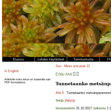
Etusivu
Lehden käytänteet
Toimituskunta
Yh
Suo - Mires and peat
22
In English
Erkki Ahti
Artikkelin koko teksti on saatavilla vain
PDF-formaatissa.
Tunnetaanko metsänpa
Ahti E.
Tunnetaanko metsänparannustoi
(Näytä)
Tekijä
31.10.2017
1.1
Vastaanotettu
Julkaistu