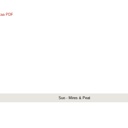
taa PDF
Suo - Mires & Peat