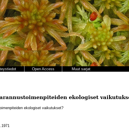
teystiedot
Open Access
Muut sarjat
rannustoimenpiteiden ekologiset vaikutuks
menpiteiden ekologiset vaikutukset?
.1971