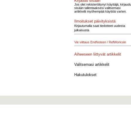
Kirjaudu sisään
Jos olet rekisteröitynyt käyttäjä, kirjaud
sisään tallentaaksesi valitsemasi
artikkelit myöhempää käyttöä varten.
Ilmoitukset päivityksistä
Kirjautumalla saat tiedotteet uudesta
julkaisusta
Vie viittaus EndNoteen / RefWorksiin
Aiheeseen liittyvät artikkelit
Valitsemasi artikkelit
Hakutulokset