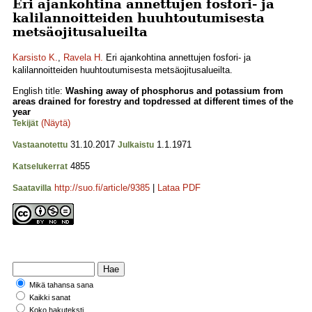
Eri ajankohtina annettujen fosfori- ja
kalilannoitteiden huuhtoutumisesta
metsäojitusalueilta
Karsisto K.
,
Ravela H.
Eri ajankohtina annettujen fosfori- ja
kalilannoitteiden huuhtoutumisesta metsäojitusalueilta.
English title:
Washing away of phosphorus and potassium from
areas drained for forestry and topdressed at different times of the
year
(Näytä)
Tekijät
31.10.2017
1.1.1971
Vastaanotettu
Julkaistu
4855
Katselukerrat
http://suo.fi/article/9385
|
Lataa PDF
Saatavilla
Mikä tahansa sana
Kaikki sanat
Koko hakuteksti