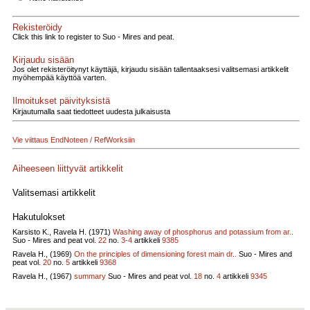
Rekisteröidy
Click this link to register to Suo - Mires and peat.
Kirjaudu sisään
Jos olet rekisteröitynyt käyttäjä, kirjaudu sisään tallentaaksesi valitsemasi artikkelit
myöhempää käyttöä varten.
Ilmoitukset päivityksistä
Kirjautumalla saat tiedotteet uudesta julkaisusta
Vie viittaus EndNoteen / RefWorksiin
Aiheeseen liittyvät artikkelit
Valitsemasi artikkelit
Hakutulokset
Karsisto K., Ravela H. (1971)
Washing away of phosphorus and potassium from ar..
Suo - Mires and peat vol.
22
no.
3-4
artikkeli
9385
Ravela H., (1969)
On the principles of dimensioning forest main dr..
Suo - Mires and
peat vol.
20
no.
5
artikkeli
9368
Ravela H., (1967)
summary
Suo - Mires and peat vol.
18
no.
4
artikkeli
9345