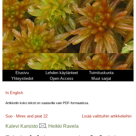
Etusivu
Lehden käytänteet
Toimituskunta
Yhteystiedot
Open Access
Muut sarjat
In English
Artikkelin koko teksti on saatavilla vain PDF-formaatissa.
Suo - Mires and peat
22
Lisää valittuihin artikkeleihin
Kalevi Karsisto
, Heikki Ravela