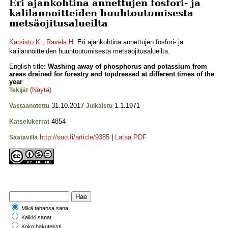
Eri ajankohtina annettujen fosfori- ja
kalilannoitteiden huuhtoutumisesta
metsäojitusalueilta
Karsisto K.
,
Ravela H.
Eri ajankohtina annettujen fosfori- ja
kalilannoitteiden huuhtoutumisesta metsäojitusalueilta.
English title:
Washing away of phosphorus and potassium from
areas drained for forestry and topdressed at different times of the
year
(Näytä)
Tekijät
31.10.2017
1.1.1971
Vastaanotettu
Julkaistu
4854
Katselukerrat
http://suo.fi/article/9385
|
Lataa PDF
Saatavilla
Mikä tahansa sana
Kaikki sanat
Koko hakuteksti