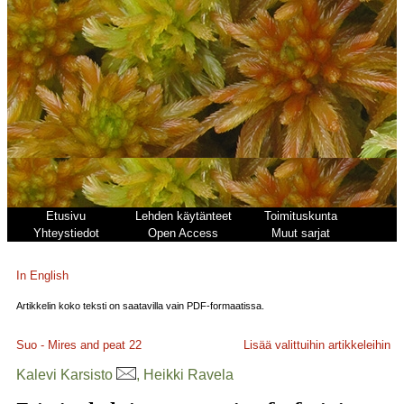
Etusivu
Lehden käytänteet
Toimituskunta
Yhteystiedot
Open Access
Muut sarjat
In English
Artikkelin koko teksti on saatavilla vain PDF-formaatissa.
Suo - Mires and peat
22
Lisää valittuihin artikkeleihin
Kalevi Karsisto
, Heikki Ravela