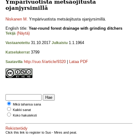
Ympärivuotista metsäojitusta
ojanjyrsimillä
Niskanen M.
Ympärivuotista metsäojitusta ojanjyrsimillä.
English title:
Year-round forest drainage with grinding ditchers
(Näytä)
Tekijä
31.10.2017
1.1.1964
Vastaanotettu
Julkaistu
3799
Katselukerrat
http://suo.fi/article/9320
|
Lataa PDF
Saatavilla
Mikä tahansa sana
Kaikki sanat
Koko hakuteksti
Rekisteröidy
Click this link to register to Suo - Mires and peat.