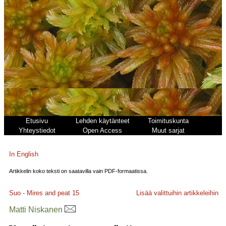
Etusivu
Lehden käytänteet
Toimituskunta
Yhteystiedot
Open Access
Muut sarjat
In English
Artikkelin koko teksti on saatavilla vain PDF-formaatissa.
Suo - Mires and peat
15
Lisää valittuihin artikkeleihin
Matti Niskanen