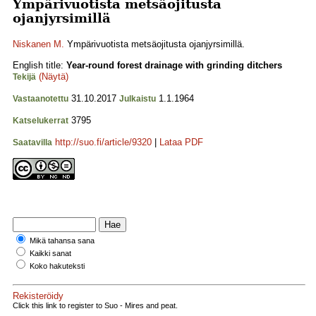
Ympärivuotista metsäojitusta
ojanjyrsimillä
Niskanen M.
Ympärivuotista metsäojitusta ojanjyrsimillä.
English title:
Year-round forest drainage with grinding ditchers
(Näytä)
Tekijä
31.10.2017
1.1.1964
Vastaanotettu
Julkaistu
3795
Katselukerrat
http://suo.fi/article/9320
|
Lataa PDF
Saatavilla
Mikä tahansa sana
Kaikki sanat
Koko hakuteksti
Rekisteröidy
Click this link to register to Suo - Mires and peat.