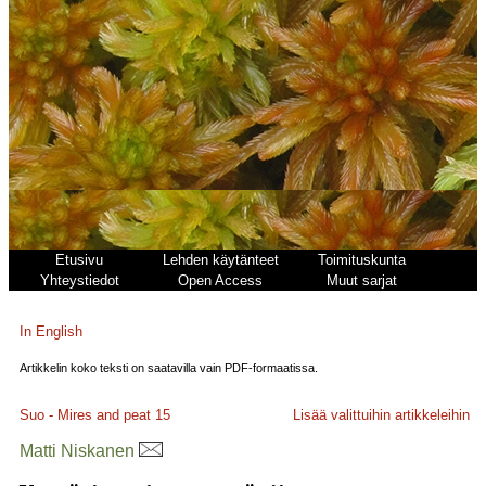
Etusivu
Lehden käytänteet
Toimituskunta
Yhteystiedot
Open Access
Muut sarjat
In English
Artikkelin koko teksti on saatavilla vain PDF-formaatissa.
Suo - Mires and peat
15
Lisää valittuihin artikkeleihin
Matti Niskanen