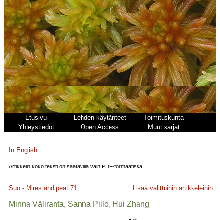
Etusivu
Lehden käytänteet
Toimituskunta
Yhteystiedot
Open Access
Muut sarjat
In English
Artikkelin koko teksti on saatavilla vain PDF-formaatissa.
Suo - Mires and peat
71
Lisää valittuihin artikkeleihin
Minna Väliranta, Sanna Piilo, Hui Zhang