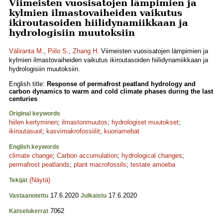
Viimeisten vuosisatojen lämpimien ja
kylmien ilmastovaiheiden vaikutus
ikiroutasoiden hiilidynamiikkaan ja
hydrologisiin muutoksiin
Väliranta M.
,
Piilo S.
,
Zhang H.
Viimeisten vuosisatojen lämpimien ja
kylmien ilmastovaiheiden vaikutus ikiroutasoiden hiilidynamiikkaan ja
hydrologisiin muutoksiin.
English title:
Response of permafrost peatland hydrology and
carbon dynamics to warm and cold climate phases during the last
centuries
Original keywords
hiilen kertyminen
;
ilmastonmuutos
;
hydrologiset muutokset
;
ikiroutasuot
;
kasvimakrofossiilit
;
kuoriamebat
English keywords
climate change
;
Carbon accumulation
;
hydrological changes
;
permafrost peatlands
;
plant macrofossils
;
testate amoeba
(Näytä)
Tekijät
17.6.2020
17.6.2020
Vastaanotettu
Julkaistu
7062
Katselukerrat