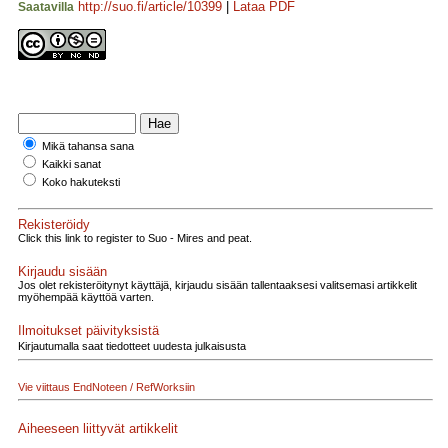
http://suo.fi/article/10399
|
Lataa PDF
Saatavilla
Mikä tahansa sana
Kaikki sanat
Koko hakuteksti
Rekisteröidy
Click this link to register to Suo - Mires and peat.
Kirjaudu sisään
Jos olet rekisteröitynyt käyttäjä, kirjaudu sisään tallentaaksesi valitsemasi artikkelit
myöhempää käyttöä varten.
Ilmoitukset päivityksistä
Kirjautumalla saat tiedotteet uudesta julkaisusta
Vie viittaus EndNoteen / RefWorksiin
Aiheeseen liittyvät artikkelit