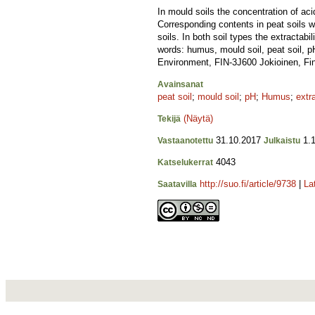
In mould soils the concentration of a
Corresponding contents in peat soils w
soils. In both soil types the extractab
words: humus, mould soil, peat soil, pH
Environment, FIN-3J600 Jokioinen, Fi
Avainsanat
peat soil
;
mould soil
;
pH
;
Humus
;
extr
(Näytä)
Tekijä
31.10.2017
1.1
Vastaanotettu
Julkaistu
4043
Katselukerrat
http://suo.fi/article/9738
|
La
Saatavilla