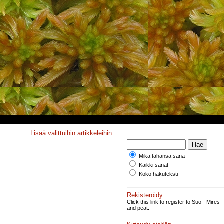
Lisää valittuihin artikkeleihin
Mikä tahansa sana
Kaikki sanat
Koko hakuteksti
Rekisteröidy
Click this link to register to Suo - Mires
and peat.