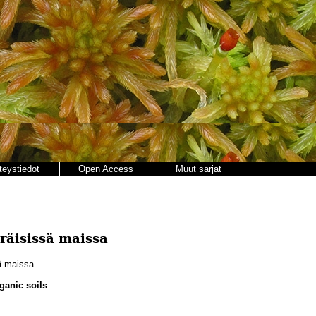
teystiedot
Open Access
Muut sarjat
eräisissä maissa
sä maissa.
ganic soils