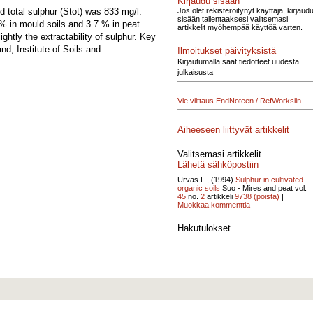
Kirjaudu sisään
Jos olet rekisteröitynyt käyttäjä, kirjaud
 total sulphur (Stot) was 833 mg/l.
sisään tallentaaksesi valitsemasi
 % in mould soils and 3.7 % in peat
artikkelit myöhempää käyttöä varten.
htly the extractability of sulphur. Key
nd, Institute of Soils and
Ilmoitukset päivityksistä
Kirjautumalla saat tiedotteet uudesta
julkaisusta
Vie viittaus EndNoteen / RefWorksiin
Aiheeseen liittyvät artikkelit
Valitsemasi artikkelit
Lähetä sähköpostiin
Urvas L., (1994)
Sulphur in cultivated
organic soils
Suo - Mires and peat vol.
45
no.
2
artikkeli
9738
(poista)
|
Muokkaa kommenttia
Hakutulokset