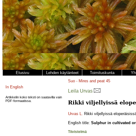
Etusivu
Lehden käytänteet
Toimituskunta
Yh
Suo - Mires and peat
45
In English
Leila Urvas
Artikkelin koko teksti on saatavilla vain
PDF-formaatissa.
Rikki viljellyissä elop
Urvas L.
Rikki viljellyissä eloperäisis
English title:
Sulphur in cultivated or
Tiivistelmä