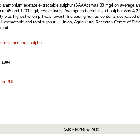
cid ammonium acetate extractable sulphur (SAAAc) was 33 mg/l on average and
ere 45 and 1209 mg/l, respectively. Average extractability of sulphur was 4.2
ility was highest when pH was lowest. Increasing humus contents decreased slig
, extractable and total sulphur L. Urvas, Agricultural Research Centre of Finla
nland
actable and total sulphur
.1994
taa PDF
Suo - Mires & Peat