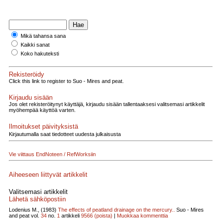
Mikä tahansa sana
Kaikki sanat
Koko hakuteksti
Rekisteröidy
Click this link to register to Suo - Mires and peat.
Kirjaudu sisään
Jos olet rekisteröitynyt käyttäjä, kirjaudu sisään tallentaaksesi valitsemasi artikkelit
myöhempää käyttöä varten.
Ilmoitukset päivityksistä
Kirjautumalla saat tiedotteet uudesta julkaisusta
Vie viittaus EndNoteen / RefWorksiin
Aiheeseen liittyvät artikkelit
Valitsemasi artikkelit
Lähetä sähköpostiin
Lodenius M., (1983)
The ef­fects of peatland drainage on the mercury..
Suo - Mires
and peat vol.
34
no.
1
artikkeli
9566
(poista)
|
Muokkaa kommenttia