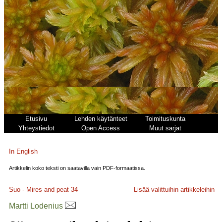
Etusivu
Lehden käytänteet
Toimituskunta
Yhteystiedot
Open Access
Muut sarjat
In English
Artikkelin koko teksti on saatavilla vain PDF-formaatissa.
Suo - Mires and peat
34
Lisää valittuihin artikkeleihin
Martti Lodenius