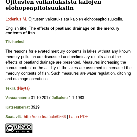
Ojitusten vaikutuksista kalojen
elohopeapitoisuuksiin
Lodenius M.
Ojitusten vaikutuksista kalojen elohopeapitoisuuksiin.
English title:
The ef­fects of peatland drainage on the mercury
contents of fish
Tiivistelmä
The reasons for elevated mercury contents in lakes without any known
mercury pollution are discussed and preliminary results about the
effects of peatland drainage are presented. Measures increasing the
humus content or the acidity of the lakes are assumed in increased the
mercury contents of fish. Such measures are water regulation, ditching
and drainage operations.
(Näytä)
Tekijä
31.10.2017
1.1.1983
Vastaanotettu
Julkaistu
3919
Katselukerrat
http://suo.fi/article/9566
|
Lataa PDF
Saatavilla