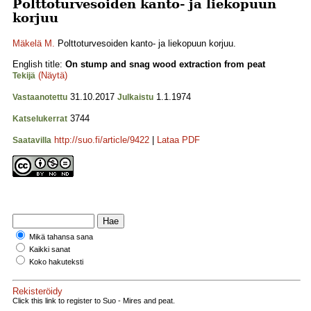
Polttoturvesoiden kanto- ja liekopuun
korjuu
Mäkelä M.
Polttoturvesoiden kanto- ja liekopuun korjuu.
English title:
On stump and snag wood extraction from peat
(Näytä)
Tekijä
31.10.2017
1.1.1974
Vastaanotettu
Julkaistu
3744
Katselukerrat
http://suo.fi/article/9422
|
Lataa PDF
Saatavilla
Mikä tahansa sana
Kaikki sanat
Koko hakuteksti
Rekisteröidy
Click this link to register to Suo - Mires and peat.