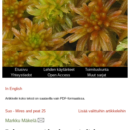
Etusivu
Lehden käytänteet
Toimituskunta
Yhteystiedot
Open Access
Muut sarjat
In English
Artikkelin koko teksti on saatavilla vain PDF-formaatissa.
Suo - Mires and peat
25
Lisää valittuihin artikkeleihin
Markku Mäkelä