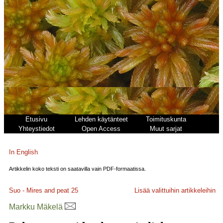
Etusivu
Lehden käytänteet
Toimituskunta
Yhteystiedot
Open Access
Muut sarjat
In English
Artikkelin koko teksti on saatavilla vain PDF-formaatissa.
Suo - Mires and peat
25
Lisää valittuihin artikkeleihin
Markku Mäkelä