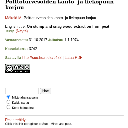
Polttoturvesoiden kanto- ja liekopuun
korjuu
Mäkelä M.
Polttoturvesoiden kanto- ja liekopuun korjuu.
English title:
On stump and snag wood extraction from peat
(Näytä)
Tekijä
31.10.2017
1.1.1974
Vastaanotettu
Julkaistu
3742
Katselukerrat
http://suo.fi/article/9422
|
Lataa PDF
Saatavilla
Mikä tahansa sana
Kaikki sanat
Koko hakuteksti
Rekisteröidy
Click this link to register to Suo - Mires and peat.