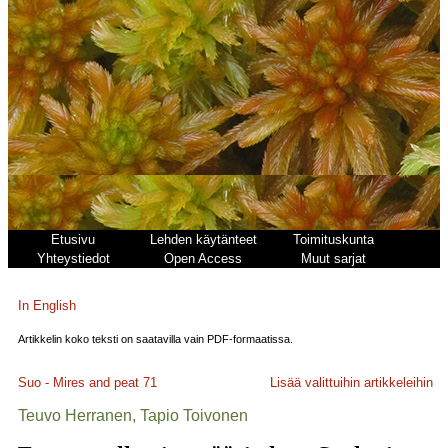
Etusivu
Lehden käytänteet
Toimituskunta
Yhteystiedot
Open Access
Muut sarjat
In English
Artikkelin koko teksti on saatavilla vain PDF-formaatissa.
Suo - Mires and peat
71
Lisää valittuihin artikkeleihin
Teuvo Herranen, Tapio Toivonen