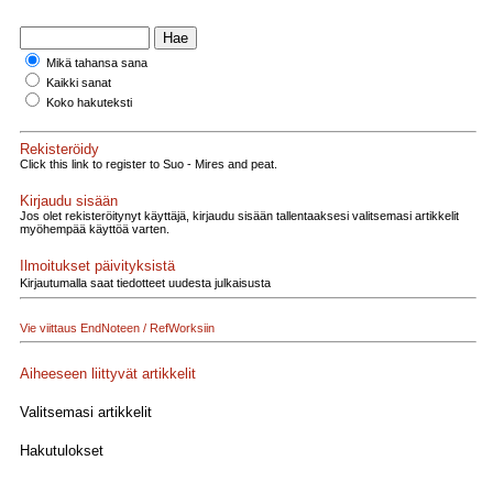
Mikä tahansa sana
Kaikki sanat
Koko hakuteksti
Rekisteröidy
Click this link to register to Suo - Mires and peat.
Kirjaudu sisään
Jos olet rekisteröitynyt käyttäjä, kirjaudu sisään tallentaaksesi valitsemasi artikkelit
myöhempää käyttöä varten.
Ilmoitukset päivityksistä
Kirjautumalla saat tiedotteet uudesta julkaisusta
Vie viittaus EndNoteen / RefWorksiin
Aiheeseen liittyvät artikkelit
Valitsemasi artikkelit
Hakutulokset