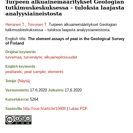
Turpeen alkuainemääritykset Geologian
tutkimuskeskuksessa – tuloksia laajasta
analyysiaineistosta
Herranen T.
,
Toivonen T.
Turpeen alkuainemääritykset Geologian
tutkimuskeskuksessa – tuloksia laajasta analyysiaineistosta.
English title:
The element assays of peat in the Geological Survey
of Finland
Original keywords
turvemaa
;
turvenäyte
;
alkuainepitoisuudet
English keywords
peatlands
;
peat sample
;
elements
(Näytä)
Tekijät
17.6.2020
17.6.2020
Vastaanotettu
Julkaistu
5264
Katselukerrat
http://suo.fi/article/10400
|
Lataa PDF
Saatavilla