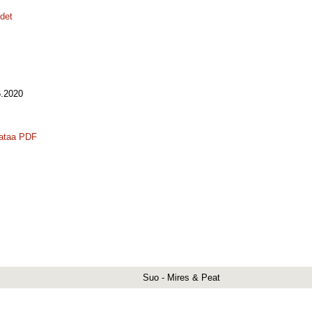
udet
.2020
ataa PDF
Suo - Mires & Peat