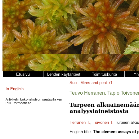
Etusivu
Lehden käytänteet
Toimituskunta
Yh
Suo - Mires and peat
71
In English
Teuvo Herranen, Tapio Toivone
Artikkelin koko teksti on saatavilla vain
PDF-formaatissa.
Turpeen alkuainemääri
analyysiaineistosta
Herranen T.
,
Toivonen T.
Turpeen alkua
English title:
The element assays of p