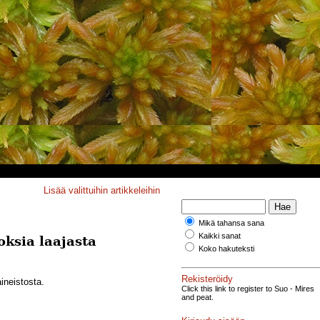
Lisää valittuihin artikkeleihin
Mikä tahansa sana
Kaikki sanat
ksia laajasta
Koko hakuteksti
Rekisteröidy
ineistosta.
Click this link to register to Suo - Mires
and peat.