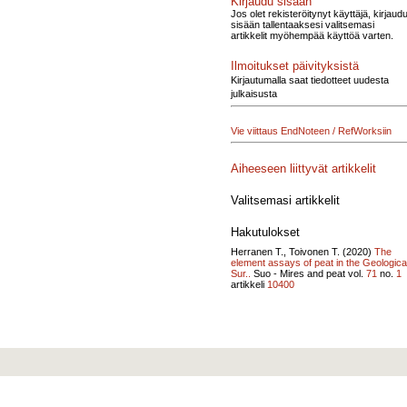
Kirjaudu sisään
Jos olet rekisteröitynyt käyttäjä, kirjaud
sisään tallentaaksesi valitsemasi
artikkelit myöhempää käyttöä varten.
Ilmoitukset päivityksistä
Kirjautumalla saat tiedotteet uudesta
julkaisusta
Vie viittaus EndNoteen / RefWorksiin
Aiheeseen liittyvät artikkelit
Valitsemasi artikkelit
Hakutulokset
Herranen T., Toivonen T. (2020)
The
element assays of peat in the Geologica
Sur..
Suo - Mires and peat vol.
71
no.
1
artikkeli
10400