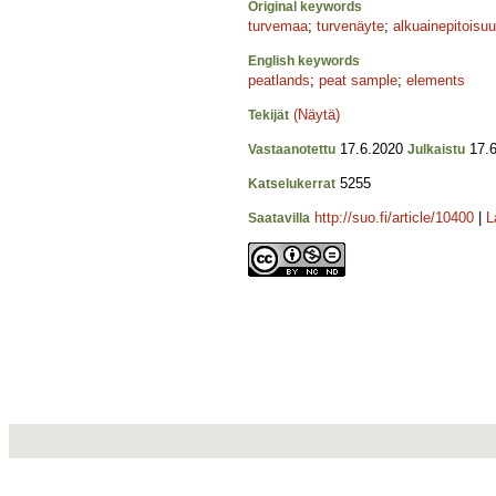
Original keywords
turvemaa
;
turvenäyte
;
alkuainepitoisu
English keywords
peatlands
;
peat sample
;
elements
(Näytä)
Tekijät
17.6.2020
17.6
Vastaanotettu
Julkaistu
5255
Katselukerrat
http://suo.fi/article/10400
|
L
Saatavilla