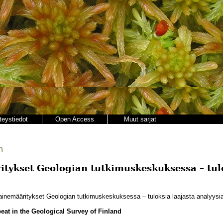
teystiedot
Open Access
Muut sarjat
n
tykset Geologian tutkimuskeskuksessa – tulo
inemääritykset Geologian tutkimuskeskuksessa – tuloksia laajasta analyysia
eat in the Geological Survey of Finland