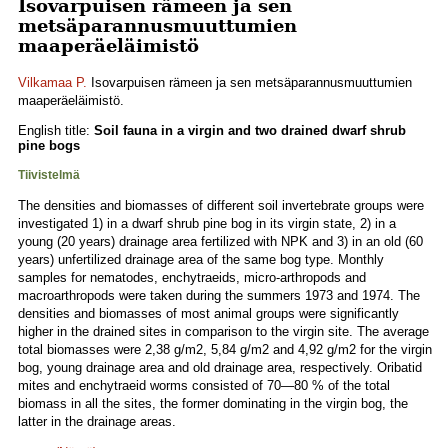
Isovarpuisen rämeen ja sen
metsäparannusmuuttumien
maaperäeläimistö
Vilkamaa P.
Isovarpuisen rämeen ja sen metsäparannusmuuttumien
maaperäeläimistö.
English title:
Soil fauna in a virgin and two drained dwarf shrub
pine bogs
Tiivistelmä
The densities and biomasses of different soil invertebrate groups were
investigated 1) in a dwarf shrub pine bog in its virgin state, 2) in a
young (20 years) drainage area fertilized with NPK and 3) in an old (60
years) unfertilized drainage area of the same bog type. Monthly
samples for nematodes, enchytraeids, micro-arthropods and
macroarthropods were taken during the summers 1973 and 1974. The
densities and biomasses of most animal groups were significantly
higher in the drained sites in comparison to the virgin site. The average
total biomasses were 2,38 g/m2, 5,84 g/m2 and 4,92 g/m2 for the virgin
bog, young drainage area and old drainage area, respectively. Oribatid
mites and enchytraeid worms consisted of 70—80 % of the total
biomass in all the sites, the former dominating in the virgin bog, the
latter in the drainage areas.