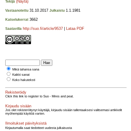
(Näytä)
Tekijä
31.10.2017
1.1.1981
Vastaanotettu
Julkaistu
3662
Katselukerrat
http://suo.fi/article/9537
|
Lataa PDF
Saatavilla
Mikä tahansa sana
Kaikki sanat
Koko hakuteksti
Rekisteröidy
Click this link to register to Suo - Mires and peat.
Kirjaudu sisään
Jos olet rekisteröitynyt käyttäjä, kirjaudu sisään tallentaaksesi valitsemasi artikkelit
myöhempää käyttöä varten.
Ilmoitukset päivityksistä
Kirjautumalla saat tiedotteet uudesta julkaisusta