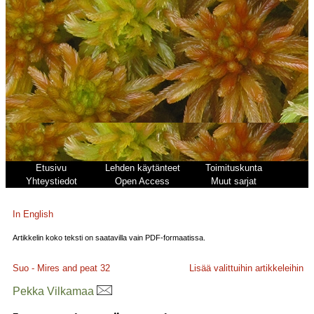
Etusivu
Lehden käytänteet
Toimituskunta
Yhteystiedot
Open Access
Muut sarjat
In English
Artikkelin koko teksti on saatavilla vain PDF-formaatissa.
Suo - Mires and peat
32
Lisää valittuihin artikkeleihin
Pekka Vilkamaa