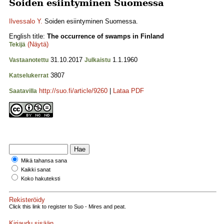
Soiden esiintyminen Suomessa
Ilvessalo Y.
Soiden esiintyminen Suomessa.
English title:
The occurrence of swamps in Finland
(Näytä)
Tekijä
31.10.2017
1.1.1960
Vastaanotettu
Julkaistu
3807
Katselukerrat
http://suo.fi/article/9260
|
Lataa PDF
Saatavilla
Mikä tahansa sana
Kaikki sanat
Koko hakuteksti
Rekisteröidy
Click this link to register to Suo - Mires and peat.
Kirjaudu sisään