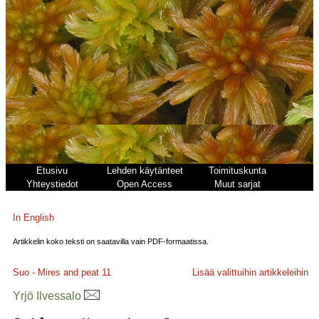
Etusivu
Lehden käytänteet
Toimituskunta
Yhteystiedot
Open Access
Muut sarjat
In English
Artikkelin koko teksti on saatavilla vain PDF-formaatissa.
Suo - Mires and peat
11
Lisää valittuihin artikkeleihin
Yrjö Ilvessalo