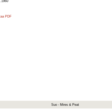
.1960
taa PDF
Suo - Mires & Peat