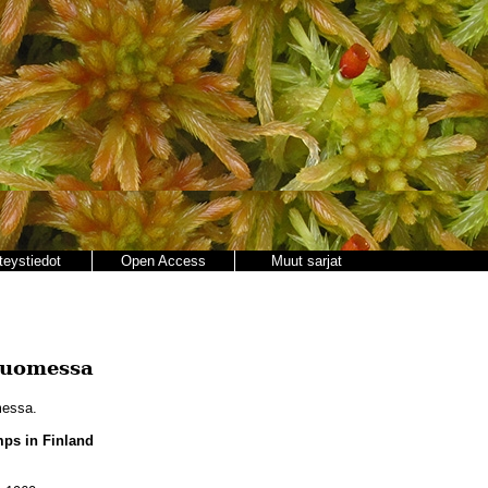
teystiedot
Open Access
Muut sarjat
Suomessa
messa.
ps in Finland