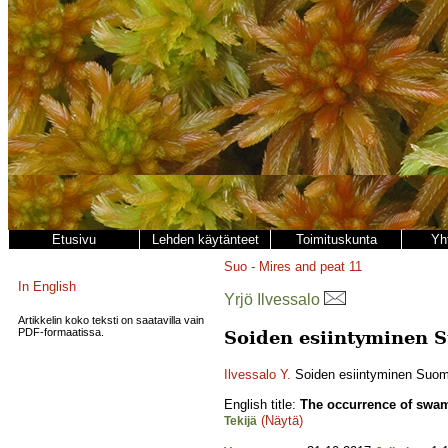
Etusivu
Lehden käytänteet
Toimituskunta
Yh
Suo - Mires and peat
11
In English
Yrjö Ilvessalo
Artikkelin koko teksti on saatavilla vain
PDF-formaatissa.
Soiden esiintyminen 
Ilvessalo Y.
Soiden esiintyminen Suo
English title:
The occurrence of swam
(Näytä)
Tekijä