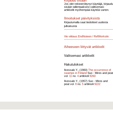
Kirjaudu sisään
Jos olet rekisteröitynyt käyttäjä, kirjaud
sisään tallentaaksesi valitsemasi
artikkelit myöhempää käyttöä varten.
Ilmoitukset päivityksistä
Kirjautumalla saat tiedotteet uudesta
julkaisusta
Vie viittaus EndNoteen / RefWorksiin
Aiheeseen liittyvät artikkelit
Valitsemasi artikkelit
Hakutulokset
Ilvessalo Y., (1960)
The occurrence of
swamps in Finland
Suo - Mires and peat
vol.
11
no.
4
artikkeli
9260
Ilvessalo Y., (1957)
Suo - Mires and
peat vol.
8
no.
5
artikkeli
9222