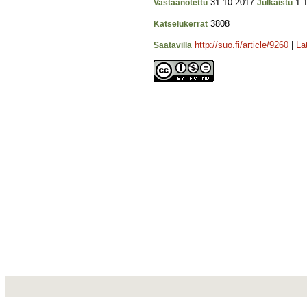
31.10.2017
1.1
Vastaanotettu
Julkaistu
3808
Katselukerrat
http://suo.fi/article/9260
|
La
Saatavilla