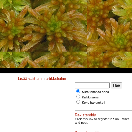
Lisää valittuihin artikkeleihin
Mikä tahansa sana
Kaikki sanat
Koko hakuteksti
Rekisteröidy
Click this link to register to Suo - Mires
and peat.