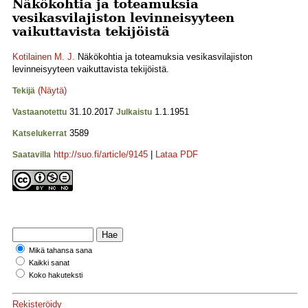
Näkökohtia ja toteamuksia
vesikasvilajiston levinneisyyteen
vaikuttavista tekijöistä
Kotilainen M. J.
Näkökohtia ja toteamuksia vesikasvilajiston
levinneisyyteen vaikuttavista tekijöistä.
(Näytä)
Tekijä
31.10.2017
1.1.1951
Vastaanotettu
Julkaistu
3589
Katselukerrat
http://suo.fi/article/9145
|
Lataa PDF
Saatavilla
Mikä tahansa sana
Kaikki sanat
Koko hakuteksti
Rekisteröidy