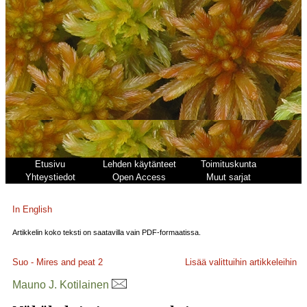
Etusivu
Lehden käytänteet
Toimituskunta
Yhteystiedot
Open Access
Muut sarjat
In English
Artikkelin koko teksti on saatavilla vain PDF-formaatissa.
Suo - Mires and peat
2
Lisää valittuihin artikkeleihin
Mauno J. Kotilainen