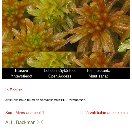
Etusivu
Lehden käytänteet
Toimituskunta
Yhteystiedot
Open Access
Muut sarjat
In English
Artikkelin koko teksti on saatavilla vain PDF-formaatissa.
Suo - Mires and peat
1
Lisää valittuihin artikkeleihin
A. L. Backman