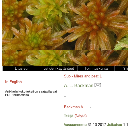
Etusivu
Lehden käytänteet
Toimituskunta
Yh
Suo - Mires and peat
1
In English
A. L. Backman
Artikkelin koko teksti on saatavilla vain
PDF-formaatissa.
-
Backman A. L.
-.
(Näytä)
Tekijä
31.10.2017
1.1
Vastaanotettu
Julkaistu