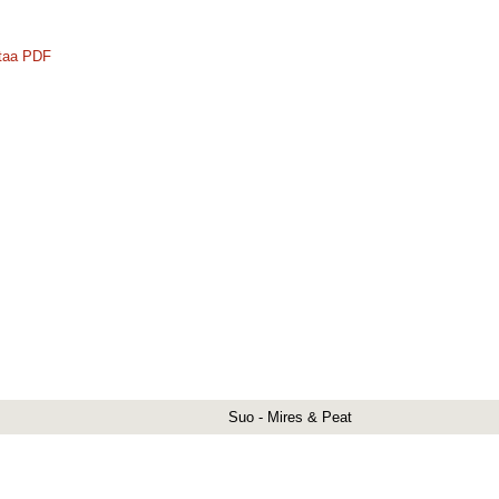
taa PDF
Suo - Mires & Peat