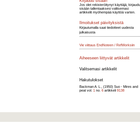
Kirjaudu sisään
Jos olet rekisteröitynyt käyttäjä, kirjaud
sisään tallentaaksesi valitsemasi
artikkelit myöhempää käyttöä varten.
Ilmoitukset päivityksistä
Kirjautumalla saat tiedotteet uudesta
julkaisusta
Vie viittaus EndNoteen / RefWorksiin
Aiheeseen liittyvät artikkelit
Valitsemasi artikkelit
Hakutulokset
Backman A. L., (1950)
Suo - Mires and
peat vol.
1
no.
6
artikkeli
9138