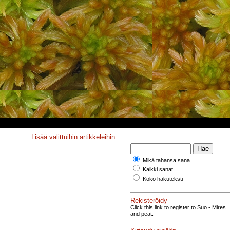
Lisää valittuihin artikkeleihin
Mikä tahansa sana
Kaikki sanat
Koko hakuteksti
Rekisteröidy
Click this link to register to Suo - Mires
and peat.