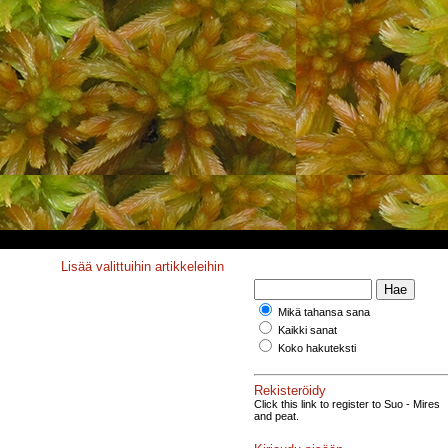
Lisää valittuihin artikkeleihin
Mikä tahansa sana
Kaikki sanat
Koko hakuteksti
Rekisteröidy
Click this link to register to Suo - Mires
and peat.