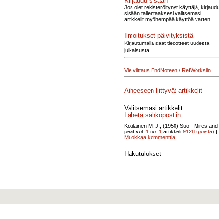
Kirjaudu sisään
Jos olet rekisteröitynyt käyttäjä, kirjaud
sisään tallentaaksesi valitsemasi
artikkelit myöhempää käyttöä varten.
Ilmoitukset päivityksistä
Kirjautumalla saat tiedotteet uudesta
julkaisusta
Vie viittaus EndNoteen / RefWorksiin
Aiheeseen liittyvät artikkelit
Valitsemasi artikkelit
Lähetä sähköpostiin
Kotilainen M. J., (1950)
Suo - Mires and
peat vol.
1
no.
1
artikkeli
9128
(poista)
|
Muokkaa kommenttia
Hakutulokset