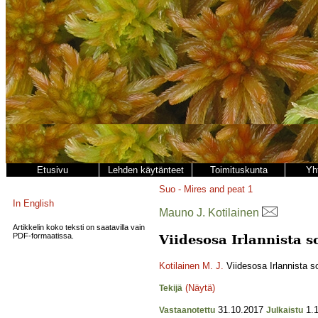
Etusivu
Lehden käytänteet
Toimituskunta
Yh
Suo - Mires and peat
1
In English
Mauno J. Kotilainen
Artikkelin koko teksti on saatavilla vain
PDF-formaatissa.
Viidesosa Irlannista s
Kotilainen M. J.
Viidesosa Irlannista s
(Näytä)
Tekijä
31.10.2017
1.1
Vastaanotettu
Julkaistu