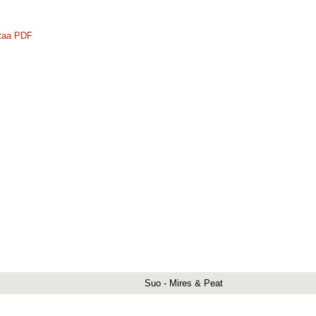
taa PDF
Suo - Mires & Peat