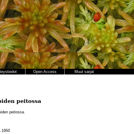
teystiedot
Open Access
Muut sarjat
oiden peitossa
oiden peitossa.
.1950