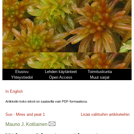
Etusivu
Lehden käytänteet
Toimituskunta
Yhteystiedot
Open Access
Muut sarjat
In English
Artikkelin koko teksti on saatavilla vain PDF-formaatissa.
Suo - Mires and peat
1
Lisää valittuihin artikkeleihin
Mauno J. Kotilainen