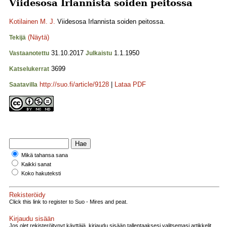
Viidesosa Irlannista soiden peitossa
Kotilainen M. J.
Viidesosa Irlannista soiden peitossa.
(Näytä)
Tekijä
31.10.2017
1.1.1950
Vastaanotettu
Julkaistu
3699
Katselukerrat
http://suo.fi/article/9128
|
Lataa PDF
Saatavilla
Mikä tahansa sana
Kaikki sanat
Koko hakuteksti
Rekisteröidy
Click this link to register to Suo - Mires and peat.
Kirjaudu sisään
Jos olet rekisteröitynyt käyttäjä, kirjaudu sisään tallentaaksesi valitsemasi artikkelit