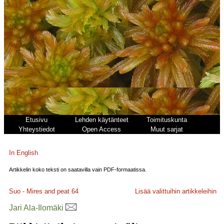
Etusivu
Lehden käytänteet
Toimituskunta
Yhteystiedot
Open Access
Muut sarjat
In English
Artikkelin koko teksti on saatavilla vain PDF-formaatissa.
Suo - Mires and peat
64
Lisää valittuihin artikkeleihin
Jari Ala-Ilomäki