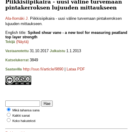
Piikkisiipikaira - uusi väline turvemaan
pintakerroksen lujuuden mittaukseen
Ala-Ilomäki J.
Piikkisiipikaira - uusi väline turvemaan pintakerroksen
lujuuden mittaukseen.
English title:
Spiked shear vane - a new tool for measuring peatland
top layer strength
(Näytä)
Tekijä
31.10.2017
1.1.2013
Vastaanotettu
Julkaistu
3849
Katselukerrat
http://suo.fi/article/9890
|
Lataa PDF
Saatavilla
Mikä tahansa sana
Kaikki sanat
Koko hakuteksti