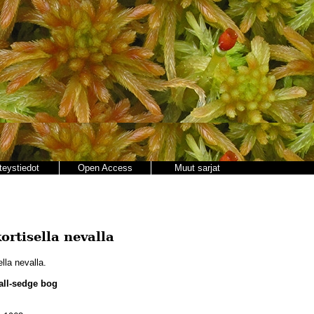
teystiedot
Open Access
Muut sarjat
rtisella nevalla
la nevalla.
ll-sedge bog