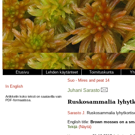
Etusivu
Lehden käytänteet
Toimituskunta
Yh
Suo - Mires and peat
14
In English
Juhani Sarasto
Artikkelin koko teksti on saatavilla vain
PDF-formaatissa.
Ruskosammalia lyhytko
Sarasto J.
Ruskosammalia lyhytkortisel
English title:
Brown mosses on a sma
(Näytä)
Tekijä