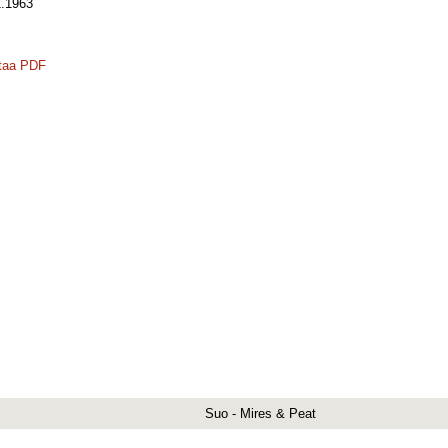
.1963
taa PDF
Suo - Mires & Peat