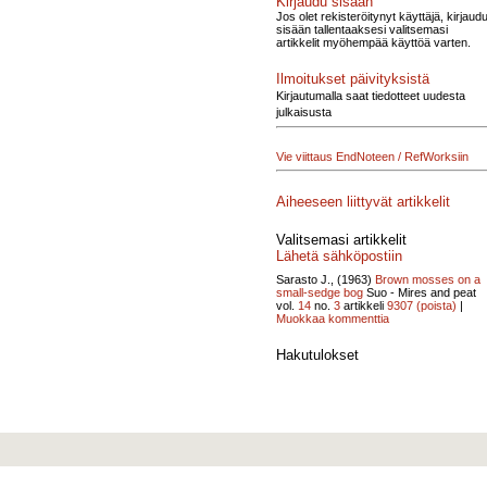
Kirjaudu sisään
Jos olet rekisteröitynyt käyttäjä, kirjaud
sisään tallentaaksesi valitsemasi
artikkelit myöhempää käyttöä varten.
Ilmoitukset päivityksistä
Kirjautumalla saat tiedotteet uudesta
julkaisusta
Vie viittaus EndNoteen / RefWorksiin
Aiheeseen liittyvät artikkelit
Valitsemasi artikkelit
Lähetä sähköpostiin
Sarasto J., (1963)
Brown mosses on a
small-sedge bog
Suo - Mires and peat
vol.
14
no.
3
artikkeli
9307
(poista)
|
Muokkaa kommenttia
Hakutulokset