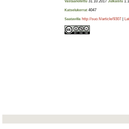
31.10.2017
1.1
Vastaanotettu
Julkaistu
4047
Katselukerrat
http://suo.fi/article/9307
|
La
Saatavilla