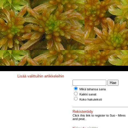
Lisää valittuihin artikkeleihin
Mikä tahansa sana
Kaikki sanat
Koko hakuteksti
Rekisteröidy
Click this link to register to Suo - Mires
and peat.