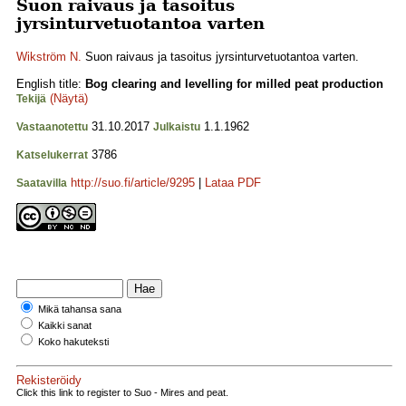
Suon raivaus ja tasoitus
jyrsinturvetuotantoa varten
Wikström N.
Suon raivaus ja tasoitus jyrsinturvetuotantoa varten.
English title:
Bog clearing and levelling for milled peat production
(Näytä)
Tekijä
31.10.2017
1.1.1962
Vastaanotettu
Julkaistu
3786
Katselukerrat
http://suo.fi/article/9295
|
Lataa PDF
Saatavilla
Mikä tahansa sana
Kaikki sanat
Koko hakuteksti
Rekisteröidy
Click this link to register to Suo - Mires and peat.