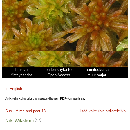
Etusivu
Lehden käytänteet
Toimituskunta
Yhteystiedot
Open Access
Muut sarjat
In English
Artikkelin koko teksti on saatavilla vain PDF-formaatissa.
Suo - Mires and peat
13
Lisää valittuihin artikkeleihin
Nils Wikström