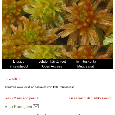
Etusivu
Lehden käytänteet
Toimituskunta
Yhteystiedot
Open Access
Muut sarjat
In English
Artikkelin koko teksti on saatavilla vain PDF-formaatissa.
Suo - Mires and peat
13
Lisää valittuihin artikkeleihin
Viljo Puustjärvi