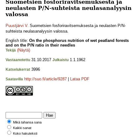
Suometsien fosforiravitsemuksesta ja
neulasten P/N-suhteista neulasanalyysin
valossa
Puustjärvi V.
Suometsien fosforiravitsemuksesta ja neulasten P/N-
suhteista neulasanalyysin valossa.
English title:
On the phosphorus nutrition of wet peatland forests
and on the P/N ratio in their needles
(Näytä)
Tekijä
31.10.2017
1.1.1962
Vastaanotettu
Julkaistu
3996
Katselukerrat
http://suo.fi/article/9287
|
Lataa PDF
Saatavilla
Mikä tahansa sana
Kaikki sanat
Koko hakuteksti